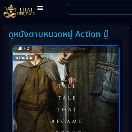
ดูหนังตามหมวดหมู่ Action บู๊
Full HD
8.6
พากย์ไทย