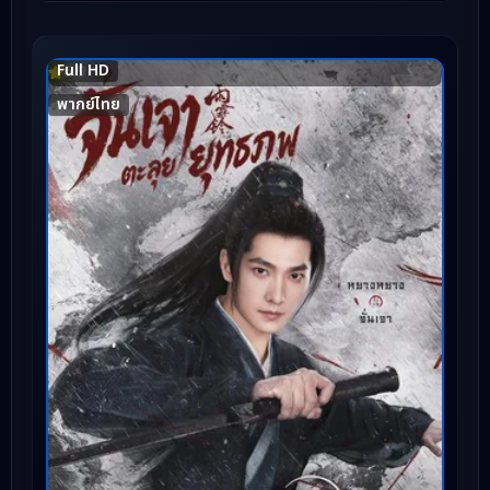
Full HD
6.9
พากย์ไทย