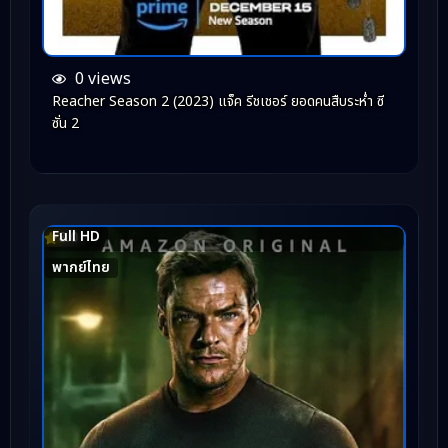
0 views
Reacher Season 2 (2023) แจ็ค รีชเชอร์ ยอดคนสืบระห่ำ ซี
ซั่น 2
Full HD
8.0
พากย์ไทย