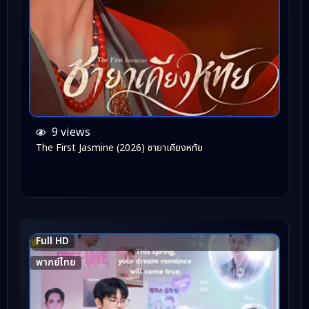
9 views
The First Jasmine (2026) ชายาเคียงหทัย
Full HD
7.3
พากย์ไทย