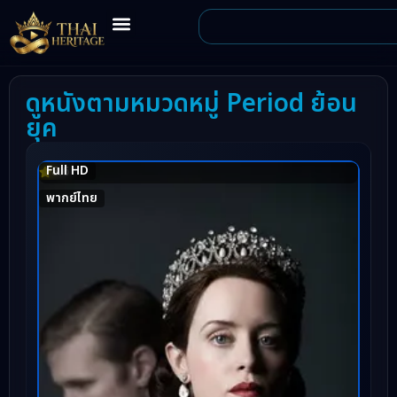
ดูหนังตามหมวดหมู่ Period ย้อน
ยุค
Full HD
8.6
พากย์ไทย