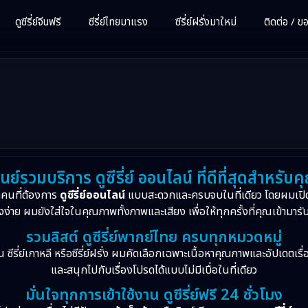
ดูซีรี่ย์จีนฟรี
ซีรี่ย์ไทยมาแรง
ซีรี่ย์ฝรั่งมาใหม่
ติดต่อ / ขอซ
6
ูนย์รวมบริการ ดูซีรี่ย์ ออนไลน์ ที่ดีที่สุดสำหรับค
กคนที่ต้องการ
ดูซีรี่ย์ออนไลน์
แบบสะดวกและครบจบในที่เดียว โดยผมเปิ
งง่าย ผมยังใส่ใจในคุณภาพทั้งภาพและเสียง เพื่อให้ทุกครั้งที่คุณเข้ามารั
รวมลิสต์ ดูซีรี่ย์พากย์ไทย ครบทุกหมวดหมู่
จีน ซีรี่ย์เกาหลี หรือซีรี่ย์ฝรั่ง ผมคัดเลือกเฉพาะเนื้อหาคุณภาพและอัปเดตเร
และสนุกไปกับเรื่องโปรดได้แบบไม่มีเบื่อในที่เดียว
มั่นใจทุกการเข้าใช้งาน ดูซีรี่ย์ฟรี 24 ชั่วโมง