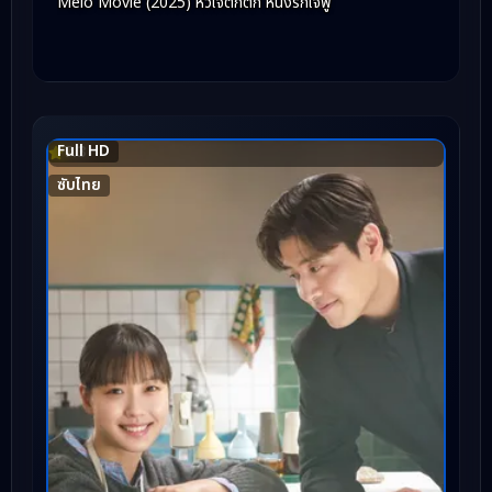
Melo Movie (2025) หัวใจตึกตัก หนังรักใจฟู
Full HD
7.3
ซับไทย