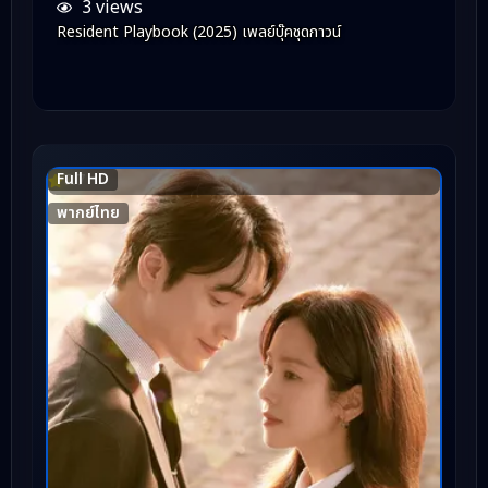
3 views
Resident Playbook (2025) เพลย์บุ๊คชุดกาวน์
Full HD
7.7
พากย์ไทย