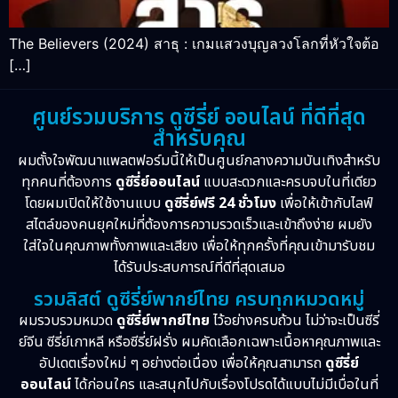
The Believers (2024) สาธุ : เกมแสวงบุญลวงโลกที่หัวใจต้อ
[…]
ศูนย์รวมบริการ ดูซีรี่ย์ ออนไลน์ ที่ดีที่สุด
สำหรับคุณ
ผมตั้งใจพัฒนาแพลตฟอร์มนี้ให้เป็นศูนย์กลางความบันเทิงสำหรับ
ทุกคนที่ต้องการ
ดูซีรี่ย์ออนไลน์
แบบสะดวกและครบจบในที่เดียว
โดยผมเปิดให้ใช้งานแบบ
ดูซีรี่ย์ฟรี 24 ชั่วโมง
เพื่อให้เข้ากับไลฟ์
สไตล์ของคนยุคใหม่ที่ต้องการความรวดเร็วและเข้าถึงง่าย ผมยัง
ใส่ใจในคุณภาพทั้งภาพและเสียง เพื่อให้ทุกครั้งที่คุณเข้ามารับชม
ได้รับประสบการณ์ที่ดีที่สุดเสมอ
รวมลิสต์ ดูซีรี่ย์พากย์ไทย ครบทุกหมวดหมู่
ผมรวบรวมหมวด
ดูซีรี่ย์พากย์ไทย
ไว้อย่างครบถ้วน ไม่ว่าจะเป็นซีรี่
ย์จีน ซีรี่ย์เกาหลี หรือซีรี่ย์ฝรั่ง ผมคัดเลือกเฉพาะเนื้อหาคุณภาพและ
อัปเดตเรื่องใหม่ ๆ อย่างต่อเนื่อง เพื่อให้คุณสามารถ
ดูซีรี่ย์
ออนไลน์
ได้ก่อนใคร และสนุกไปกับเรื่องโปรดได้แบบไม่มีเบื่อในที่