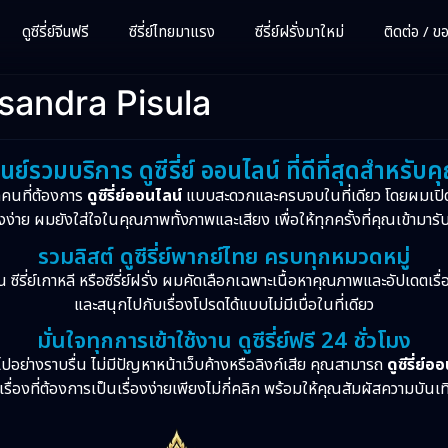
ดูซีรี่ย์จีนฟรี
ซีรี่ย์ไทยมาแรง
ซีรี่ย์ฝรั่งมาใหม่
ติดต่อ / ขอซ
sandra Pisula
ูนย์รวมบริการ ดูซีรี่ย์ ออนไลน์ ที่ดีที่สุดสำหรับค
กคนที่ต้องการ
ดูซีรี่ย์ออนไลน์
แบบสะดวกและครบจบในที่เดียว โดยผมเปิ
งง่าย ผมยังใส่ใจในคุณภาพทั้งภาพและเสียง เพื่อให้ทุกครั้งที่คุณเข้ามารั
รวมลิสต์ ดูซีรี่ย์พากย์ไทย ครบทุกหมวดหมู่
จีน ซีรี่ย์เกาหลี หรือซีรี่ย์ฝรั่ง ผมคัดเลือกเฉพาะเนื้อหาคุณภาพและอัปเดตเร
และสนุกไปกับเรื่องโปรดได้แบบไม่มีเบื่อในที่เดียว
มั่นใจทุกการเข้าใช้งาน ดูซีรี่ย์ฟรี 24 ชั่วโมง
ปอย่างราบรื่น ไม่มีปัญหาหน้าเว็บค้างหรือลิงก์เสีย คุณสามารถ
ดูซีรี่ย์อ
รื่องที่ต้องการเป็นเรื่องง่ายเพียงไม่กี่คลิก พร้อมให้คุณสัมผัสความบันเ