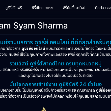
ดูซีรี่ย์จีนฟรี
ซีรี่ย์ไทยมาแรง
ซีรี่ย์ฝรั่งมาใหม่
ติดต่อ / ขอซ
ribam Syam Sharma
ูนย์รวมบริการ ดูซีรี่ย์ ออนไลน์ ที่ดีที่สุดสำหรับค
กคนที่ต้องการ
ดูซีรี่ย์ออนไลน์
แบบสะดวกและครบจบในที่เดียว โดยผมเปิ
งง่าย ผมยังใส่ใจในคุณภาพทั้งภาพและเสียง เพื่อให้ทุกครั้งที่คุณเข้ามารั
รวมลิสต์ ดูซีรี่ย์พากย์ไทย ครบทุกหมวดหมู่
จีน ซีรี่ย์เกาหลี หรือซีรี่ย์ฝรั่ง ผมคัดเลือกเฉพาะเนื้อหาคุณภาพและอัปเดตเร
และสนุกไปกับเรื่องโปรดได้แบบไม่มีเบื่อในที่เดียว
มั่นใจทุกการเข้าใช้งาน ดูซีรี่ย์ฟรี 24 ชั่วโมง
ปอย่างราบรื่น ไม่มีปัญหาหน้าเว็บค้างหรือลิงก์เสีย คุณสามารถ
ดูซีรี่ย์อ
รื่องที่ต้องการเป็นเรื่องง่ายเพียงไม่กี่คลิก พร้อมให้คุณสัมผัสความบันเ