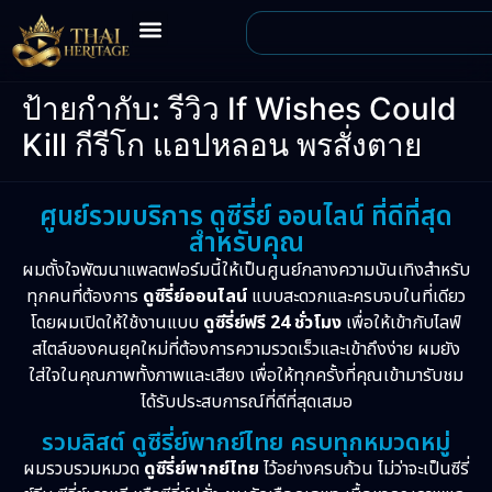
ป้ายกำกับ:
รีวิว If Wishes Could
Kill กีรีโก แอปหลอน พรสั่งตาย
ศูนย์รวมบริการ ดูซีรี่ย์ ออนไลน์ ที่ดีที่สุด
สำหรับคุณ
ผมตั้งใจพัฒนาแพลตฟอร์มนี้ให้เป็นศูนย์กลางความบันเทิงสำหรับ
ทุกคนที่ต้องการ
ดูซีรี่ย์ออนไลน์
แบบสะดวกและครบจบในที่เดียว
โดยผมเปิดให้ใช้งานแบบ
ดูซีรี่ย์ฟรี 24 ชั่วโมง
เพื่อให้เข้ากับไลฟ์
สไตล์ของคนยุคใหม่ที่ต้องการความรวดเร็วและเข้าถึงง่าย ผมยัง
ใส่ใจในคุณภาพทั้งภาพและเสียง เพื่อให้ทุกครั้งที่คุณเข้ามารับชม
ได้รับประสบการณ์ที่ดีที่สุดเสมอ
รวมลิสต์ ดูซีรี่ย์พากย์ไทย ครบทุกหมวดหมู่
ผมรวบรวมหมวด
ดูซีรี่ย์พากย์ไทย
ไว้อย่างครบถ้วน ไม่ว่าจะเป็นซีรี่