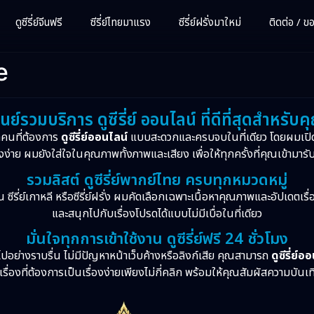
ดูซีรี่ย์จีนฟรี
ซีรี่ย์ไทยมาแรง
ซีรี่ย์ฝรั่งมาใหม่
ติดต่อ / ขอซ
e
ูนย์รวมบริการ ดูซีรี่ย์ ออนไลน์ ที่ดีที่สุดสำหรับค
กคนที่ต้องการ
ดูซีรี่ย์ออนไลน์
แบบสะดวกและครบจบในที่เดียว โดยผมเปิ
งง่าย ผมยังใส่ใจในคุณภาพทั้งภาพและเสียง เพื่อให้ทุกครั้งที่คุณเข้ามารั
รวมลิสต์ ดูซีรี่ย์พากย์ไทย ครบทุกหมวดหมู่
จีน ซีรี่ย์เกาหลี หรือซีรี่ย์ฝรั่ง ผมคัดเลือกเฉพาะเนื้อหาคุณภาพและอัปเดตเร
และสนุกไปกับเรื่องโปรดได้แบบไม่มีเบื่อในที่เดียว
มั่นใจทุกการเข้าใช้งาน ดูซีรี่ย์ฟรี 24 ชั่วโมง
ปอย่างราบรื่น ไม่มีปัญหาหน้าเว็บค้างหรือลิงก์เสีย คุณสามารถ
ดูซีรี่ย์อ
รื่องที่ต้องการเป็นเรื่องง่ายเพียงไม่กี่คลิก พร้อมให้คุณสัมผัสความบันเ