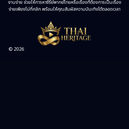
งานง่าย ช่วยให้การหาซีรี่ย์พากย์ไทยหรือเรื่องที่ต้องการเป็นเรื่อง
ง่ายเพียงไม่กี่คลิก พร้อมให้คุณสัมผัสความบันเทิงได้ตลอดเวลา
Science
(1)
Slice of Life ชีวิตประจำวัน
(30)
Social Issues สังคม
(25)
© 2026
Spy
(3)
Supernatural เหนือธรรมชาติ
(49)
survival เอาตัวรอด
(23)
Thriller ระทึกขวัญ
(84)
Uncategorized
(1)
War สงคราม
(20)
ซีรี่ย์จีนซับไทย
(3)