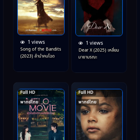
1 views
1 views
Song of the Bandits
Dear X (2025) เหลี่ยม
(2023) ลำนำคนโฉด
มายามรณะ
Full HD
Full HD
7.2
6.5
พากย์ไทย
พากย์ไทย