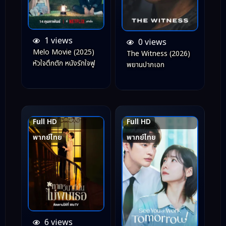
1 views
0 views
Melo Movie (2025)
The Witness (2026)
หัวใจตึกตัก หนังรักใจฟู
พยานปากเอก
Full HD
Full HD
6.1
8.8
พากย์ไทย
พากย์ไทย
6 views