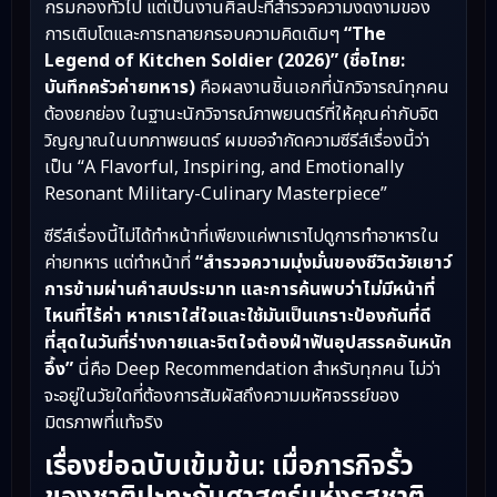
กรมกองทั่วไป แต่เป็นงานศิลปะที่สำรวจความงดงามของ
การเติบโตและการทลายกรอบความคิดเดิมๆ
“The
Legend of Kitchen Soldier (2026)” (ชื่อไทย:
บันทึกครัวค่ายทหาร)
คือผลงานชิ้นเอกที่นักวิจารณ์ทุกคน
ต้องยกย่อง ในฐานะนักวิจารณ์ภาพยนตร์ที่ให้คุณค่ากับจิต
วิญญาณในบทภาพยนตร์ ผมขอจำกัดความซีรีส์เรื่องนี้ว่า
เป็น “A Flavorful, Inspiring, and Emotionally
Resonant Military-Culinary Masterpiece”
ซีรีส์เรื่องนี้ไม่ได้ทำหน้าที่เพียงแค่พาเราไปดูการทำอาหารใน
ค่ายทหาร แต่ทำหน้าที่
“สำรวจความมุ่งมั่นของชีวิตวัยเยาว์
การข้ามผ่านคำสบประมาท และการค้นพบว่าไม่มีหน้าที่
ไหนที่ไร้ค่า หากเราใส่ใจและใช้มันเป็นเกราะป้องกันที่ดี
ที่สุดในวันที่ร่างกายและจิตใจต้องฝ่าฟันอุปสรรคอันหนัก
อึ้ง”
นี่คือ Deep Recommendation สำหรับทุกคน ไม่ว่า
จะอยู่ในวัยใดที่ต้องการสัมผัสถึงความมหัศจรรย์ของ
มิตรภาพที่แท้จริง
เรื่องย่อฉบับเข้มข้น: เมื่อภารกิจรั้ว