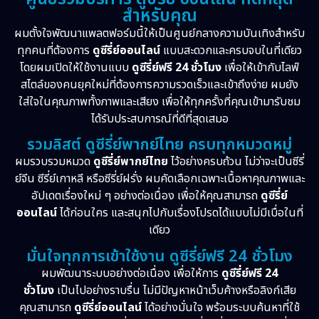
สำหรับคุณ
Inspirational แรงบันดาลใจ
(10)
ผมตั้งใจพัฒนาแพลตฟอร์มนี้ให้เป็นศูนย์กลางความบันเทิงสำหรับ
Love
(2)
ทุกคนที่ต้องการ
ดูซีรี่ย์ออนไลน์
แบบสะดวกและครบจบในที่เดียว
โดยผมเปิดให้ใช้งานแบบ
ดูซีรี่ย์ฟรี 24 ชั่วโมง
เพื่อให้เข้ากับไลฟ์
Melodrama
(2)
สไตล์ของคนยุคใหม่ที่ต้องการความรวดเร็วและเข้าถึงง่าย ผมยัง
ใส่ใจในคุณภาพทั้งภาพและเสียง เพื่อให้ทุกครั้งที่คุณเข้ามารับชม
Mystery ลึกลับ
(52)
ได้รับประสบการณ์ที่ดีที่สุดเสมอ
รวมลิสต์ ดูซีรี่ย์พากย์ไทย ครบทุกหมวดหมู่
Period ย้อนยุค
(38)
ผมรวบรวมหมวด
ดูซีรี่ย์พากย์ไทย
ไว้อย่างครบถ้วน ไม่ว่าจะเป็นซีรี่
ย์จีน ซีรี่ย์เกาหลี หรือซีรี่ย์ฝรั่ง ผมคัดเลือกเฉพาะเนื้อหาคุณภาพและ
Political การเมือง
(21)
อัปเดตเรื่องใหม่ ๆ อย่างต่อเนื่อง เพื่อให้คุณสามารถ
ดูซีรี่ย์
Psychological จิตวิทยา
(28)
ออนไลน์
ได้ก่อนใคร และสนุกไปกับเรื่องโปรดได้แบบไม่มีเบื่อในที่
เดียว
Revenge
(10)
มั่นใจทุกการเข้าใช้งาน ดูซีรี่ย์ฟรี 24 ชั่วโมง
ผมพัฒนาระบบอย่างต่อเนื่อง เพื่อให้การ
ดูซีรี่ย์ฟรี 24
Romance โรแมนติก
(75)
ชั่วโมง
เป็นไปอย่างราบรื่น ไม่มีปัญหาหน้าเว็บค้างหรือลิงก์เสีย
คุณสามารถ
ดูซีรี่ย์ออนไลน์
ได้อย่างมั่นใจ พร้อมระบบค้นหาที่ใช้
Sci-Fi วิทยาศาสตร์
(5)