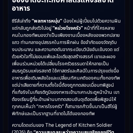
ของชาติปะทะกับศาสตร์แห่งรสชาติ
อาหาร
ซีรีส์เล่าถึง
“พลทหารหนุ่ม”
น้องใหม่ผู้เปี่ยมไปด้วยความฝัน
แต่กลับถูกส่งตัวไปอยู่
“หน่วยโรงครัว”
หน้าที่ที่ใครหลาย
คนในกองทัพมองว่าเป็นเพียงงานเบื้องหลังของพวกปลาย
แถว ท่ามกลางอุปสรรคในการฝึกฝน ข้อจำกัดของวัตถุดิบ
งบประมาณ และความกดดันจากระเบียบวินัยอันเข้มงวด แต่
ด้วยหัวใจที่ไม่ยอมแพ้และไอเดียสุดสร้างสรรค์ เขาและผอง
เพื่อนร่วมหน่วยได้เปลี่ยนโรงครัวธรรมดาให้กลายเป็น
สมรภูมิรบแห่งรสชาติ ใช้ศาสตร์และศิลป์ในการปรุงแต่งมื้อ
อาหารเพื่อเติมพลังใจและเปลี่ยนทัศนคติของคนทั้งกองทัพ
แต่น่าเสียดายที่ความตั้งใจนี้ต้องถูกทดสอบเมื่อบทพิสูจน์
ที่แท้จริงในเกียรติภูมิของทหารเข้ามาเคาะประตูหน้าบ้าน เขา
ต้องเรียนรู้ที่จะข้ามผ่านบททดสอบอันดุเดือดเพื่อพิสูจน์ให้
ทุกคนเห็นว่า “ทหารโรงครัว” ก็สามารถก้าวขึ้นมาเป็นฮีโร่ผู้
พิทักษ์และเป็นรากฐานที่ขาดไม่ได้ของกองทัพ
ความโดดเด่นของ The Legend of Kitchen Soldier
(2026) คือ
“ความสมดุลระหว่างความสมจริงของชีวิต