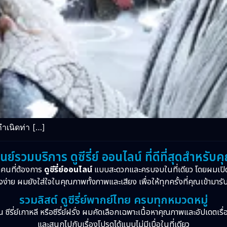
กำเนิดท่า […]
ูนย์รวมบริการ ดูซีรี่ย์ ออนไลน์ ที่ดีที่สุดสำหรับค
กคนที่ต้องการ
ดูซีรี่ย์ออนไลน์
แบบสะดวกและครบจบในที่เดียว โดยผมเปิ
งง่าย ผมยังใส่ใจในคุณภาพทั้งภาพและเสียง เพื่อให้ทุกครั้งที่คุณเข้ามารั
รวมลิสต์ ดูซีรี่ย์พากย์ไทย ครบทุกหมวดหมู่
จีน ซีรี่ย์เกาหลี หรือซีรี่ย์ฝรั่ง ผมคัดเลือกเฉพาะเนื้อหาคุณภาพและอัปเดตเร
และสนุกไปกับเรื่องโปรดได้แบบไม่มีเบื่อในที่เดียว