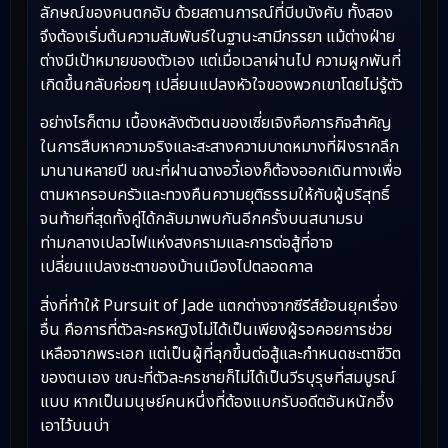
ลักษณ์ของคนตกอับ ด้วยสถานการณ์ที่บีบบังคับ ทั้งสอง
จึงต้องเริ่มต้นความสัมพันธ์ในฐานะสามีภรรยา แม้ต่างฝ่าย
ต่างมีเป้าหมายของตัวเอง แต่เมื่อเวลาผ่านไป ความผูกพันที่
เกิดขึ้นกลับค่อยๆ เปลี่ยนแปลงหัวใจของพวกเขาโดยไม่รู้ตัว
อย่างไรก็ตาม เบื้องหลังตัวตนของเซี่ยเจิงคือภารกิจสำคัญ
ในการสืบหาความจริงและสะสางความบาดหมางที่ฝังรากลึก
มานานหลายปี ขณะที่ฝานฉางอวี้เองก็ต้องออกเดินทางเพื่อ
ตามหาครอบครัวและทวงคืนความยุติธรรมให้กับผู้บริสุทธิ์
จนท้ายที่สุดทั้งคู่ได้กลับมาพบกันอีกครั้งบนสนามรบ
ท่ามกลางเปลวไฟแห่งสงครามและการต่อสู้ที่อาจ
เปลี่ยนแปลงชะตาของบ้านเมืองไปตลอดกาล
สิ่งที่ทำให้ Pursuit of Jade แตกต่างจากซีรีส์ย้อนยุคเรื่อง
อื่น คือการที่ตัวละครหญิงไม่ได้เป็นเพียงผู้รอคอยการช่วย
เหลือจากพระเอก แต่เป็นผู้ที่ลุกขึ้นต่อสู้และกำหนดชะตาชีวิต
ของตนเอง ขณะที่ตัวละครชายก็ไม่ได้เป็นวีรบุรุษที่สมบูรณ์
แบบ หากเป็นมนุษย์คนหนึ่งที่ต้องแบกรับอดีตอันหนักอึ้ง
เอาไว้บนบ่า