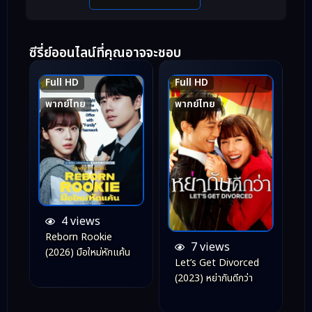
ซีรี่ย์ออนไลน์ที่คุณอาจจะชอบ
Full HD
Full HD
7.8
6.6
พากย์ไทย
พากย์ไทย
4 views
Reborn Rookie
7 views
(2026) มือใหม่หักแค้น
Let’s Get Divorced
(2023) หย่ากันดีกว่า