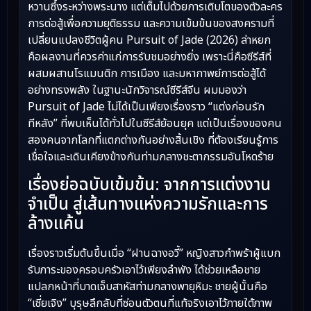
หวานซึ้งระหว่างพระนาง แต่เต็มไปด้วยการเติบโตของตัวละคร
การต่อสู้เพื่อความยุติธรรม และความเข้มข้นของสงครามที่
เปลี่ยนแปลงชีวิตผู้คน Pursuit of Jade (2026) ล่าหยก
คือผลงานที่ควรค่าแก่การรับชมอย่างยิ่ง เพราะนี่คือซีรีส์ที่
ผสมผสานโรแมนติก การเมือง และมหากาพย์การต่อสู้ได้
อย่างทรงพลัง ในฐานะนักวิจารณ์ซีรีส์จีน ผมมองว่า
Pursuit of Jade ไม่ได้เป็นเพียงเรื่องราว “แต่งก่อนรัก
ทีหลัง” ที่พบเห็นได้ทั่วไปในซีรีส์ย้อนยุค แต่เป็นเรื่องของคน
สองคนจากโลกที่แตกต่างกันอย่างสิ้นเชิง ที่ต้องเรียนรู้การ
เชื่อใจและเดินเคียงข้างกันท่ามกลางชะตากรรมอันโหดร้าย
เรื่องย่อฉบับเข้มข้น: จากการแต่งงาน
จำเป็น สู่เส้นทางแห่งความรักและการ
ล้างแค้น
เรื่องราวเริ่มต้นขึ้นเมื่อ “ฝานฉางอวี้” หญิงสาวกำพร้าผู้แบก
รับภาระของครอบครัวเอาไว้เพียงลำพัง ได้ช่วยเหลือชาย
แปลกหน้าที่บาดเจ็บสาหัสท่ามกลางพายุหิมะ ชายผู้นั้นคือ
“เซี่ยเจิง” บุรุษลึกลับที่ซ่อนตัวตนที่แท้จริงเอาไว้ภายใต้ภาพ