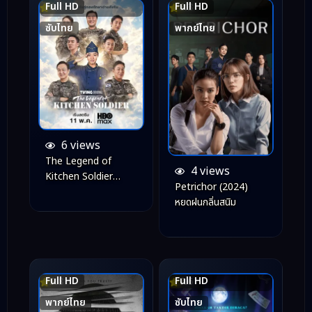
Full HD
Full HD
8.1
8.3
ซับไทย
พากย์ไทย
6 views
The Legend of
4 views
Kitchen Soldier
Petrichor (2024)
(2026) บันทึกครัวค่าย
หยดฝนกลิ่นสนิม
ทหาร
Full HD
Full HD
5.8
7.6
พากย์ไทย
ซับไทย