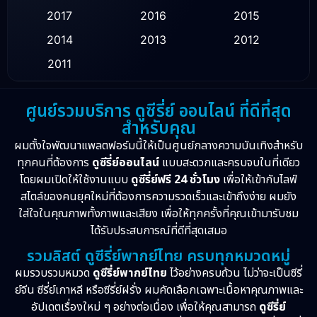
2017
2016
2015
Healing
(1)
2014
2013
2012
History ประวัติศาสตร์
(9)
2011
Horror สยองขวัญ
(16)
ศูนย์รวมบริการ ดูซีรี่ย์ ออนไลน์ ที่ดีที่สุด
สำหรับคุณ
Inspirational แรงบันดาลใจ
(10)
ผมตั้งใจพัฒนาแพลตฟอร์มนี้ให้เป็นศูนย์กลางความบันเทิงสำหรับ
Love
(2)
ทุกคนที่ต้องการ
ดูซีรี่ย์ออนไลน์
แบบสะดวกและครบจบในที่เดียว
โดยผมเปิดให้ใช้งานแบบ
ดูซีรี่ย์ฟรี 24 ชั่วโมง
เพื่อให้เข้ากับไลฟ์
Melodrama
(2)
สไตล์ของคนยุคใหม่ที่ต้องการความรวดเร็วและเข้าถึงง่าย ผมยัง
ใส่ใจในคุณภาพทั้งภาพและเสียง เพื่อให้ทุกครั้งที่คุณเข้ามารับชม
Mystery ลึกลับ
(57)
ได้รับประสบการณ์ที่ดีที่สุดเสมอ
รวมลิสต์ ดูซีรี่ย์พากย์ไทย ครบทุกหมวดหมู่
Period ย้อนยุค
(39)
ผมรวบรวมหมวด
ดูซีรี่ย์พากย์ไทย
ไว้อย่างครบถ้วน ไม่ว่าจะเป็นซีรี่
ย์จีน ซีรี่ย์เกาหลี หรือซีรี่ย์ฝรั่ง ผมคัดเลือกเฉพาะเนื้อหาคุณภาพและ
Political การเมือง
(21)
อัปเดตเรื่องใหม่ ๆ อย่างต่อเนื่อง เพื่อให้คุณสามารถ
ดูซีรี่ย์