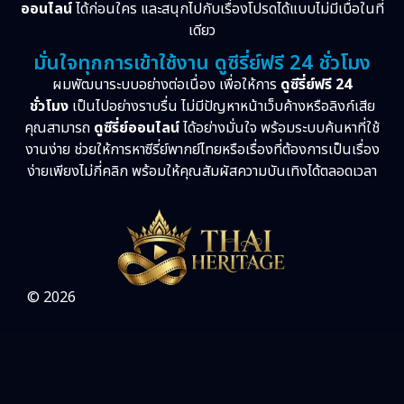
Psychological จิตวิทยา
(29)
ออนไลน์
ได้ก่อนใคร และสนุกไปกับเรื่องโปรดได้แบบไม่มีเบื่อในที่
เดียว
Revenge
(10)
มั่นใจทุกการเข้าใช้งาน ดูซีรี่ย์ฟรี 24 ชั่วโมง
ผมพัฒนาระบบอย่างต่อเนื่อง เพื่อให้การ
ดูซีรี่ย์ฟรี 24
Romance โรแมนติก
(76)
ชั่วโมง
เป็นไปอย่างราบรื่น ไม่มีปัญหาหน้าเว็บค้างหรือลิงก์เสีย
คุณสามารถ
ดูซีรี่ย์ออนไลน์
ได้อย่างมั่นใจ พร้อมระบบค้นหาที่ใช้
Sci-Fi วิทยาศาสตร์
(5)
งานง่าย ช่วยให้การหาซีรี่ย์พากย์ไทยหรือเรื่องที่ต้องการเป็นเรื่อง
ง่ายเพียงไม่กี่คลิก พร้อมให้คุณสัมผัสความบันเทิงได้ตลอดเวลา
Science
(1)
Slice of Life ชีวิตประจำวัน
(31)
Social Issues สังคม
(26)
© 2026
Spy
(3)
Supernatural เหนือธรรมชาติ
(49)
survival เอาตัวรอด
(23)