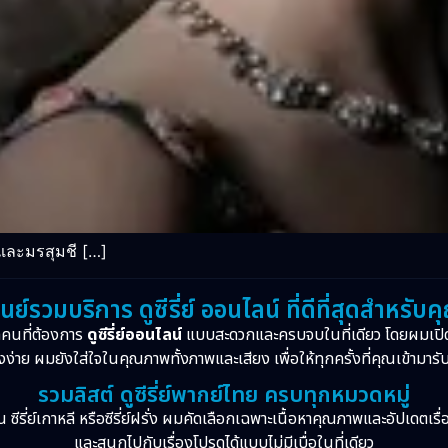
และมรสุมชี […]
ูนย์รวมบริการ ดูซีรี่ย์ ออนไลน์ ที่ดีที่สุดสำหรับค
กคนที่ต้องการ
ดูซีรี่ย์ออนไลน์
แบบสะดวกและครบจบในที่เดียว โดยผมเปิ
งง่าย ผมยังใส่ใจในคุณภาพทั้งภาพและเสียง เพื่อให้ทุกครั้งที่คุณเข้ามารั
รวมลิสต์ ดูซีรี่ย์พากย์ไทย ครบทุกหมวดหมู่
จีน ซีรี่ย์เกาหลี หรือซีรี่ย์ฝรั่ง ผมคัดเลือกเฉพาะเนื้อหาคุณภาพและอัปเดตเร
และสนุกไปกับเรื่องโปรดได้แบบไม่มีเบื่อในที่เดียว