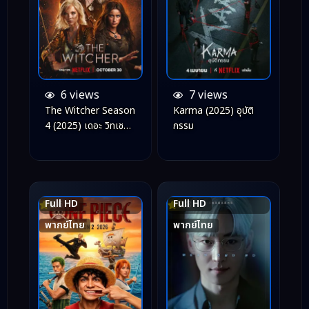
6 views
7 views
The Witcher Season
Karma (2025) อุบัติ
4 (2025) เดอะ วิทเชอร์
กรรม
นักล่าจอมอสูร ซีซั่น 4
Full HD
Full HD
8.6
7.8
พากย์ไทย
พากย์ไทย