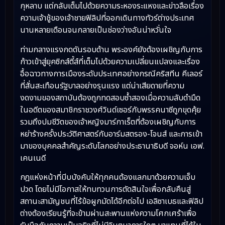
กุหลาบ แต่กลับเต็มไปด้วยความระหองระแหงและข่าวลือเรื่อง
ความเจ้าชู้ของเจ้าชายฟิลิปที่ออกเดินทางทัวร์ต่างประเทศ
นานหลายเดือนจนกลายเป็นช่องว่างอันน่าหวั่นใจ
ท่ามกลางแรงกดดันรอบด้าน พระองค์ยังต้องเผชิญกับการ
ก้าวเข้าสู่ยุคซิกส์ตี้ส์ที่เต็มไปด้วยความเปลี่ยนแปลงและเรื่อง
อื้อฉาวทางการเมืองระดับประเทศอย่างกรณีคริสทีน คีเลอร์
ที่สั่นสะเทือนรัฐบาลอย่างรุนแรง แต่น่าเสียดายที่ความ
งดงามของสถาบันต้องถูกทดสอบซ้ำสองเมื่อความลับดำมืด
ในอดีตของสมาชิกราชวงศ์วินด์เซอร์กับพรรคนาซีถูกขุดคุ้ย
รวมถึงปมชีวิตของเจ้าหญิงมาร์กาเร็ตที่ต้องเผชิญกับการ
หย่าร้างครั้งประวัติศาสตร์กับอาร์มสตรอง-โจนส์ และการเข้า
มาของบุคคลสำคัญระดับโลกอย่างประธานาธิบดี จอห์น เอฟ.
เคนเนดี
กฎแห่งหน้าที่บีบบังคับให้ทุกคนต้องแลกมาด้วยความเจ็บ
ปวด โดยไม่มีโอกาสให้ทบทวนการตัดสินใจเพื่อกลับคืนสู่
สถานะสามัญชนที่ไร้ข้อผูกมัดได้อีกต่อไป เอลิซาเบธและฟิลิป
ต่างต้องเรียนรู้ที่จะข้ามผ่านสะพานแห่งความโศกเศร้าเพื่อ