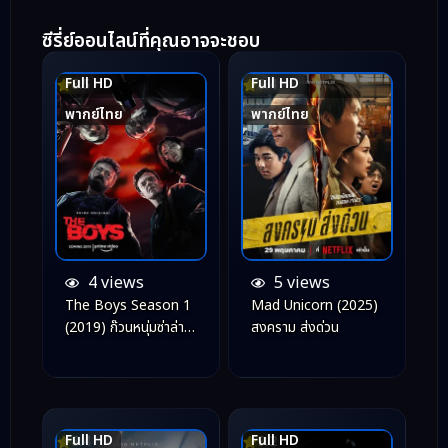
ซีรี่ย์ออนไลน์ที่คุณอาจจะชอบ
Full HD
Full HD
8.5
8.4
พากย์ไทย
พากย์ไทย
4 views
5 views
The Boys Season 1
Mad Unicorn (2025)
(2019) ก๊วนหนุ่มซ่าล่าซู
สงคราม ส่งด่วน
เปอร์ฮีโร่ ซีซั่น 1
Full HD
Full HD
8.4
9.2