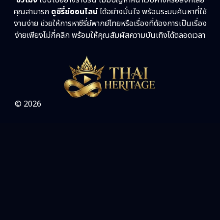
ชั่วโมง
เป็นไปอย่างราบรื่น ไม่มีปัญหาหน้าเว็บค้างหรือลิงก์เสีย
คุณสามารถ
ดูซีรี่ย์ออนไลน์
ได้อย่างมั่นใจ พร้อมระบบค้นหาที่ใช้
Sci-Fi วิทยาศาสตร์
(5)
งานง่าย ช่วยให้การหาซีรี่ย์พากย์ไทยหรือเรื่องที่ต้องการเป็นเรื่อง
ง่ายเพียงไม่กี่คลิก พร้อมให้คุณสัมผัสความบันเทิงได้ตลอดเวลา
Science
(1)
Slice of Life ชีวิตประจำวัน
(31)
Social Issues สังคม
(26)
© 2026
Spy
(3)
Supernatural เหนือธรรมชาติ
(49)
survival เอาตัวรอด
(23)
Thriller ระทึกขวัญ
(87)
Uncategorized
(1)
War สงคราม
(20)