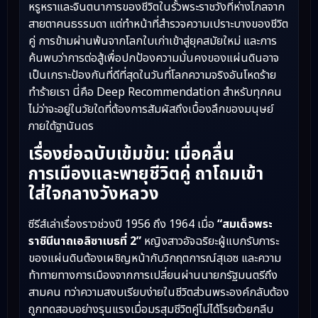
หรูหราและจินตนาการของชีวิตในรั้วพระราชวังที่ห่างไกลจาก
สายตาคนธรรมดา แต่ทำหน้าที่สำรวจความเปราะบางของชีวิต
คู่ การข้ามผ่านพ้นจากโลกใบเก่าเข้าสู่ยุคสมัยใหม่ และการ
ค้นพบว่าการต่อสู้เพื่อปกป้องความมั่นคงของแผ่นดินอาจ
เป็นเกราะป้องกันที่ดีที่สุดในวันที่โลกความจริงอันโหดร้าย
ทำร้ายเรา นี่คือ Deep Recommendation สำหรับทุกคน
ไม่ว่าจะอยู่ในวัยใดที่ต้องการสัมผัสถึงเบื้องลึกของมนุษย์
ภายใต้ฐานันดร
เรื่องย่อฉบับเข้มข้น: เมื่อคลื่น
การเมืองและพายุชีวิตคู่ ถาโถมเข้า
ใส่ใจกลางวังหลวง
ซีรีส์เล่าเรื่องราวช่วงปี 1956 ถึง 1964 เมื่อ
“สมเด็จพระ
ราชินีนาถเอลิซาเบธที่ 2”
หญิงสาวอัจฉริยะผู้แบกรับภาระ
ของแผ่นดินต้องเผชิญหน้ากับวิกฤตการณ์สุเอซ และความ
ท้าทายทางการเมืองจากการเปลี่ยนผ่านนายกรัฐมนตรีถึง
สามคน ทว่าความสงบเรียบง่ายในชีวิตส่วนพระองค์กลับต้อง
ถูกทดสอบอย่างรุนแรงเมื่อมรสุมชีวิตคู่ไม่ได้โรยด้วยกลีบ