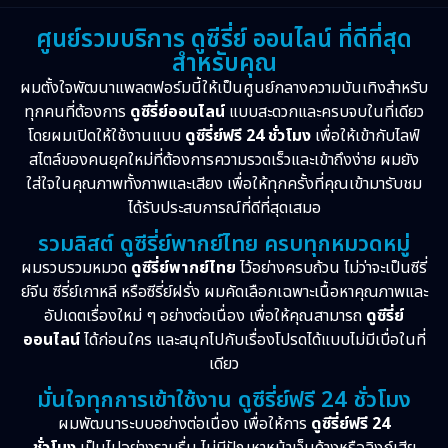
Horror สยองขวัญ
(16)
ศูนย์รวมบริการ ดูซีรี่ย์ ออนไลน์ ที่ดีที่สุด
สำหรับคุณ
Inspirational แรงบันดาลใจ
(10)
ผมตั้งใจพัฒนาแพลตฟอร์มนี้ให้เป็นศูนย์กลางความบันเทิงสำหรับ
Love
(2)
ทุกคนที่ต้องการ
ดูซีรี่ย์ออนไลน์
แบบสะดวกและครบจบในที่เดียว
โดยผมเปิดให้ใช้งานแบบ
ดูซีรี่ย์ฟรี 24 ชั่วโมง
เพื่อให้เข้ากับไลฟ์
Melodrama
(2)
สไตล์ของคนยุคใหม่ที่ต้องการความรวดเร็วและเข้าถึงง่าย ผมยัง
ใส่ใจในคุณภาพทั้งภาพและเสียง เพื่อให้ทุกครั้งที่คุณเข้ามารับชม
Mystery ลึกลับ
(55)
ได้รับประสบการณ์ที่ดีที่สุดเสมอ
รวมลิสต์ ดูซีรี่ย์พากย์ไทย ครบทุกหมวดหมู่
Period ย้อนยุค
(38)
ผมรวบรวมหมวด
ดูซีรี่ย์พากย์ไทย
ไว้อย่างครบถ้วน ไม่ว่าจะเป็นซีรี่
ย์จีน ซีรี่ย์เกาหลี หรือซีรี่ย์ฝรั่ง ผมคัดเลือกเฉพาะเนื้อหาคุณภาพและ
Political การเมือง
(21)
อัปเดตเรื่องใหม่ ๆ อย่างต่อเนื่อง เพื่อให้คุณสามารถ
ดูซีรี่ย์
Psychological จิตวิทยา
(28)
ออนไลน์
ได้ก่อนใคร และสนุกไปกับเรื่องโปรดได้แบบไม่มีเบื่อในที่
เดียว
Revenge
(10)
มั่นใจทุกการเข้าใช้งาน ดูซีรี่ย์ฟรี 24 ชั่วโมง
ผมพัฒนาระบบอย่างต่อเนื่อง เพื่อให้การ
ดูซีรี่ย์ฟรี 24
Romance โรแมนติก
(76)