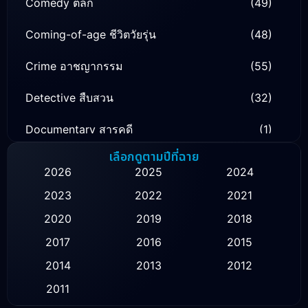
Comedy ตลก
(49)
Coming-of-age ชีวิตวัยรุ่น
(48)
Crime อาชญากรรม
(55)
Detective สืบสวน
(32)
Documentary สารคดี
(1)
เลือกดูตามปีที่ฉาย
Drama ดราม่า
(130)
2026
2025
2024
Family ครอบครัว
(16)
2023
2022
2021
2020
2019
2018
Fantasy จินตนาการ
(51)
2017
2016
2015
Healing
(1)
2014
2013
2012
History ประวัติศาสตร์
(9)
2011