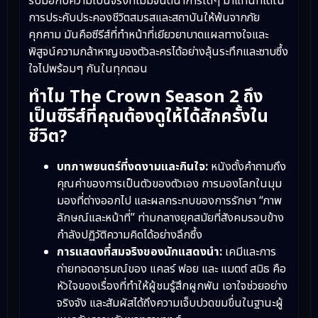
รับมือกับความเป็นจริงที่ไม่มีจินตนาการใดๆ มาแทนที่ได้ใน
การประคับประคองชีวิตสมรสและสถาบันให้พ้นจากภัย
คุกคาม มันคือซีรีส์ที่ทำหน้าที่เยียวยาบาดแผลทางใจและ
พิสูจน์ความกล้าหาญของตัวละครได้อย่างลุ้นระทึกและซาบซึ้ง
ใจไปพร้อมๆ กันในทุกตอน
ทำไม The Crown Season 2 ถึง
เป็นซีรีส์ที่คุณต้องดูให้ได้สักครั้งใน
ชีวิต?
บทภาพยนตร์ที่งดงามและกินใจ:
หนังตั้งคำถามถึง
คุณค่าของการเป็นตัวของตัวเอง การมองโลกในมุม
มองที่ต่างออกไป และผลกระทบของการรักษา “ภาพ
ลักษณ์และหน้าที่” ท่ามกลางยุคสมัยที่สังคมรอบข้าง
กำลังปฏิวัติความคิดได้อย่างลึกซึ้ง
การแสดงที่สมจริงของนักแสดงนำ:
เคมีและการ
ถ่ายทอดอารมณ์ของ แคลร์ ฟอย และ แมตต์ สมิธ คือ
หัวใจของเรื่องที่ทำให้ผู้ชมรู้สึกผูกพัน เอาใจช่วยอย่าง
จริงจัง และสัมผัสได้ถึงความเจ็บปวดขมขื่นในฐานะผู้