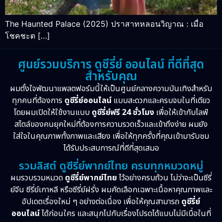
The Haunted Palace (2025) ปราสาทหลอนวิญาณ : เมื่อ
โชคชะต […]
ศูนย์รวมบริการ ดูซีรี่ย์ ออนไลน์ ที่ดีที่สุด
สำหรับคุณ
ผมตั้งใจพัฒนาแพลตฟอร์มนี้ให้เป็นศูนย์กลางความบันเทิงสำหรับ
ทุกคนที่ต้องการ
ดูซีรี่ย์ออนไลน์
แบบสะดวกและครบจบในที่เดียว
โดยผมเปิดให้ใช้งานแบบ
ดูซีรี่ย์ฟรี 24 ชั่วโมง
เพื่อให้เข้ากับไลฟ์
สไตล์ของคนยุคใหม่ที่ต้องการความรวดเร็วและเข้าถึงง่าย ผมยัง
ใส่ใจในคุณภาพทั้งภาพและเสียง เพื่อให้ทุกครั้งที่คุณเข้ามารับชม
ได้รับประสบการณ์ที่ดีที่สุดเสมอ
รวมลิสต์ ดูซีรี่ย์พากย์ไทย ครบทุกหมวดหมู่
ผมรวบรวมหมวด
ดูซีรี่ย์พากย์ไทย
ไว้อย่างครบถ้วน ไม่ว่าจะเป็นซีรี่
ย์จีน ซีรี่ย์เกาหลี หรือซีรี่ย์ฝรั่ง ผมคัดเลือกเฉพาะเนื้อหาคุณภาพและ
อัปเดตเรื่องใหม่ ๆ อย่างต่อเนื่อง เพื่อให้คุณสามารถ
ดูซีรี่ย์
ออนไลน์
ได้ก่อนใคร และสนุกไปกับเรื่องโปรดได้แบบไม่มีเบื่อในที่