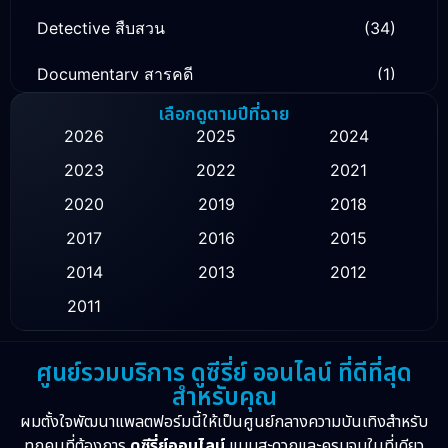
Detective สืบสวน
(34)
Documentary สารคดี
(1)
เลือกดูตามปีที่ฉาย
Drama ดราม่า
(138)
2026
2025
2024
Family ครอบครัว
(16)
2023
2022
2021
2020
2019
2018
Fantasy จินตนาการ
(55)
2017
2016
2015
Healing
(1)
2014
2013
2012
History ประวัติศาสตร์
(9)
2011
Horror สยองขวัญ
(16)
ศูนย์รวมบริการ ดูซีรี่ย์ ออนไลน์ ที่ดีที่สุด
สำหรับคุณ
Inspirational แรงบันดาลใจ
(10)
ผมตั้งใจพัฒนาแพลตฟอร์มนี้ให้เป็นศูนย์กลางความบันเทิงสำหรับ
Love
(2)
ทุกคนที่ต้องการ
ดูซีรี่ย์ออนไลน์
แบบสะดวกและครบจบในที่เดียว