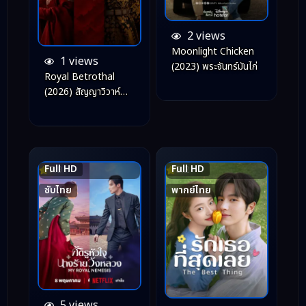
2 views
Moonlight Chicken
1 views
(2023) พระจันทร์มันไก่
Royal Betrothal
(2026) สัญญาวิวาห์
แห่งราชวงศ์
Full HD
Full HD
7.9
8.2
ซับไทย
พากย์ไทย
5 views