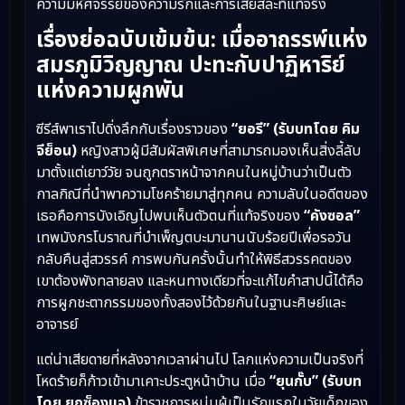
ความมหัศจรรย์ของความรักและการเสียสละที่แท้จริง
เรื่องย่อฉบับเข้มข้น: เมื่ออาถรรพ์แห่ง
สมรภูมิวิญญาณ ปะทะกับปาฏิหาริย์
แห่งความผูกพัน
ซีรีส์พาเราไปดิ่งลึกกับเรื่องราวของ
“ยอรี” (รับบทโดย คิม
จีย็อน)
หญิงสาวผู้มีสัมผัสพิเศษที่สามารถมองเห็นสิ่งลี้ลับ
มาตั้งแต่เยาว์วัย จนถูกตราหน้าจากคนในหมู่บ้านว่าเป็นตัว
กาลกิณีที่นำพาความโชคร้ายมาสู่ทุกคน ความลับในอดีตของ
เธอคือการบังเอิญไปพบเห็นตัวตนที่แท้จริงของ
“คังซอล”
เทพมังกรโบราณที่บำเพ็ญตบะมานานนับร้อยปีเพื่อรอวัน
กลับคืนสู่สวรรค์ การพบกันครั้งนั้นทำให้พิธีสวรรคตของ
เขาต้องพังทลายลง และหนทางเดียวที่จะแก้ไขคำสาปนี้ได้คือ
การผูกชะตากรรมของทั้งสองไว้ด้วยกันในฐานะศิษย์และ
อาจารย์
แต่น่าเสียดายที่หลังจากเวลาผ่านไป โลกแห่งความเป็นจริงที่
โหดร้ายก็ก้าวเข้ามาเคาะประตูหน้าบ้าน เมื่อ
“ยุนกั๊บ” (รับบท
โดย ยุกซ็องแจ)
ข้าราชการหนุ่มผู้เป็นรักแรกในวัยเด็กของ