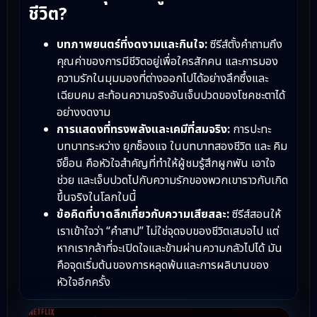
ชีวิต?
บทภาพยนตร์ที่งดงามและกินใจ:
ซีรีส์ตั้งคำถามถึง
คุณค่าของการมีชีวิตอยู่เพื่อใครสักคน และการมอง
ความรักในมุมมองที่ต่างออกไปได้อย่างลึกซึ้งและ
เฉียบคม สะท้อนความจริงอันเจ็บปวดของโชคชะตาได้
อย่างงดงาม
การแสดงที่ทรงพลังและเคมีที่สมจริง:
การปะทะ
บทบาทระหว่าง ยุกซ็องแจ ในบทบาทสองชีวิต และ คิม
จีย็อน คือหัวใจสำคัญที่ทำให้ผู้ชมรู้สึกผูกพัน เอาใจ
ช่วย และเจ็บปวดไปกับความรักของพวกเขาราวกับเกิด
ขึ้นจริงในโลกใบนี้
ข้อคิดที่บาดลึกเกี่ยวกับความเสียสละ:
ซีรีส์สอนให้
เราเข้าใจว่า “คำสาป” ไม่ใช่จุดจบของชีวิตเสมอไป แต่
หากเรากล้าที่จะเปิดใจและข้ามผ่านความกลัวไปได้ มัน
คือจุดเริ่มต้นของการหลุดพ้นและการผลิบานของ
หัวใจอีกครั้ง