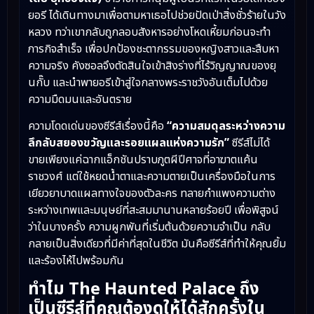
ยอรี ได้เดินทางมาเพื่อตามหาเธอไปช่วยปัดเป่าสิ่งชั่วร้ายในวัง
หลวง ทว่าเขากลับถูกลอบสังหารอย่างโหดเหี้ยมก่อนจะทำ
ภารกิจสำเร็จ เพื่อปกป้องชะตากรรมของหญิงสาวและสืบหา
ความจริง คังซอลจึงตัดสินใจเข้าสิงร่างที่ไร้วิญญาณของยุ
นกั๊บ และนำพายอรีเข้าสู่ใจกลางพระราชวังอันเต็มไปด้วย
ความมืดมนและอันตราย
ความโดดเด่นของซีรีส์เรื่องนี้คือ
“ความสมดุลระหว่างความ
ลึกลับสยองขวัญและรอยแผลแห่งความรัก”
ซีรีส์ไม่ได้
ขายเพียงแค่ฉากแอ็กชันปราบภูตผีปีศาจที่อาฆาตแค้น
ราชวงศ์ แต่ใช้หยดน้ำตาและความตายเป็นเครื่องมือในการ
เยียวยาบาดแผลทางใจของตัวละคร ทลายกำแพงความต่าง
ระหว่างเทพและมนุษย์ที่สะสมมานานหลายร้อยปี เพื่อพิสูจน์
ว่าในบางครั้ง ความผูกพันที่เริ่มต้นด้วยความจำเป็น กลับ
กลายเป็นสิ่งเดียวที่มีค่าที่สุดในชีวิต มันคือซีรีส์ที่ทำให้คุณยิ้ม
และร้องไห้ไปพร้อมกัน
ทำไม The Haunted Palace ถึง
เป็นซีรีส์ที่คุณต้องดูให้ได้สักครั้งใน