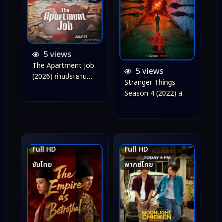
5 views
The Apartment Job
5 views
(2026) ท่านประธาน
Stranger Things
กำมะลอ
Season 4 (2022) ส
เตรนเจอร์ ธิงส์ ซีซั่น 4
Full HD
Full HD
8.6
8.5
ซับไทย
พากย์ไทย