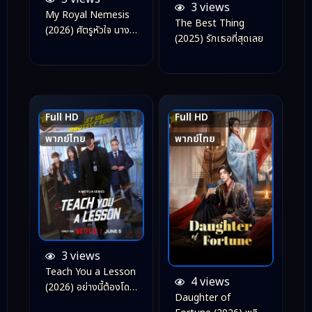
3 views
My Royal Nemesis
The Best Thing
(2026) ศัตรูหัวใจ นาง
(2025) รักเธอที่สุดเลย
ร้ายวังหลวง
Full HD
Full HD
8.6
5.8
พากย์ไทย
พากย์ไทย
3 views
Teach You a Lesson
4 views
(2026) อย่างนี้ต้องโดน
Daughter of
สั่งสอน