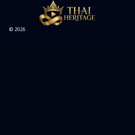
Slice of Life ชีวิตประจำวัน
(31)
Social Issues สังคม
(26)
© 2026
Spy
(3)
Supernatural เหนือธรรมชาติ
(49)
survival เอาตัวรอด
(24)
Thriller ระทึกขวัญ
(93)
Uncategorized
(2)
War สงคราม
(20)
ซีรี่ย์จีนซับไทย
(3)
ซีรีย์จีนพากย์ไทย
(15)