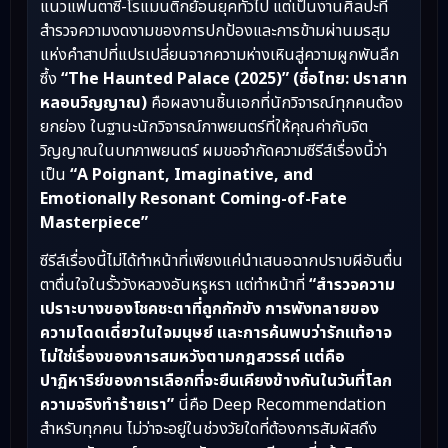
แนวแฟนตาซี-โรแมนติกย้อนยุคทั่วไป แต่เป็นงานศิลปะที่
สำรวจความงดงามของการปกป้องและการข้ามผ่านมรสุม
แห่งคำสาปที่แปรเปลี่ยนจากความห่างเหินสู่ความผูกพันลึก
ซึ้ง
“The Haunted Palace (2025)” (ชื่อไทย: ปราสาท
หลอนวิญญาณ)
คือผลงานชิ้นเอกที่นักวิจารณ์ทุกคนต้อง
ยกย่อง ในฐานะนักวิจารณ์ภาพยนตร์ที่ให้คุณค่ากับจิต
วิญญาณในบทภาพยนตร์ ผมขอจำกัดความซีรีส์เรื่องนี้ว่า
เป็น
“A Poignant, Imaginative, and
Emotionally Resonant Coming-of-Fate
Masterpiece”
ซีรีส์เรื่องนี้ไม่ได้ทำหน้าที่เพียงแค่นำเสนอฉากปราบผีอันตื่น
ตาตื่นใจในรั้ววังหลวงอันหรูหรา แต่ทำหน้าที่
“สำรวจความ
เปราะบางของโชคชะตาที่ถูกกักขัง การพังทลายของ
ความโดดเดี่ยวในใจมนุษย์ และการค้นพบว่ารักแท้อาจ
ไม่ใช่เรื่องของการสมหวังตามกฎสวรรค์ แต่คือ
ปาฏิหาริย์ของการเลือกที่จะยืนเคียงข้างกันในวันที่โลก
ความจริงทำร้ายเรา”
นี่คือ Deep Recommendation
สำหรับทุกคน ไม่ว่าจะอยู่ในช่วงวัยใดที่ต้องการสัมผัสถึง