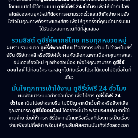
โดยผมเปิดให้ใช้งานแบบ
ดูซีรี่ย์ฟรี 24 ชั่วโมง
เพื่อให้เข้ากับไลฟ์
Melodrama
(2)
สไตล์ของคนยุคใหม่ที่ต้องการความรวดเร็วและเข้าถึงง่าย ผมยัง
ใส่ใจในคุณภาพทั้งภาพและเสียง เพื่อให้ทุกครั้งที่คุณเข้ามารับชม
Mystery ลึกลับ
(57)
ได้รับประสบการณ์ที่ดีที่สุดเสมอ
รวมลิสต์ ดูซีรี่ย์พากย์ไทย ครบทุกหมวดหมู่
Period ย้อนยุค
(39)
ผมรวบรวมหมวด
ดูซีรี่ย์พากย์ไทย
ไว้อย่างครบถ้วน ไม่ว่าจะเป็นซีรี่
ย์จีน ซีรี่ย์เกาหลี หรือซีรี่ย์ฝรั่ง ผมคัดเลือกเฉพาะเนื้อหาคุณภาพและ
Political การเมือง
(21)
อัปเดตเรื่องใหม่ ๆ อย่างต่อเนื่อง เพื่อให้คุณสามารถ
ดูซีรี่ย์
Psychological จิตวิทยา
(29)
ออนไลน์
ได้ก่อนใคร และสนุกไปกับเรื่องโปรดได้แบบไม่มีเบื่อในที่
เดียว
Revenge
(10)
มั่นใจทุกการเข้าใช้งาน ดูซีรี่ย์ฟรี 24 ชั่วโมง
ผมพัฒนาระบบอย่างต่อเนื่อง เพื่อให้การ
ดูซีรี่ย์ฟรี 24
Romance โรแมนติก
(76)
ชั่วโมง
เป็นไปอย่างราบรื่น ไม่มีปัญหาหน้าเว็บค้างหรือลิงก์เสีย
คุณสามารถ
ดูซีรี่ย์ออนไลน์
ได้อย่างมั่นใจ พร้อมระบบค้นหาที่ใช้
Sci-Fi วิทยาศาสตร์
(6)
งานง่าย ช่วยให้การหาซีรี่ย์พากย์ไทยหรือเรื่องที่ต้องการเป็นเรื่อง
ง่ายเพียงไม่กี่คลิก พร้อมให้คุณสัมผัสความบันเทิงได้ตลอดเวลา
Science
(1)