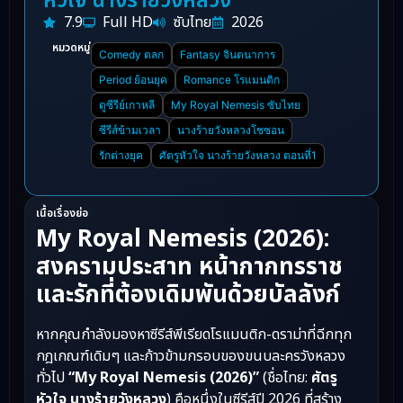
หัวใจ นางร้ายวังหลวง
7.9
Full HD
ซับไทย
2026
หมวดหมู่
Comedy ตลก
Fantasy จินตนาการ
Period ย้อนยุค
Romance โรแมนติก
ดูซีรีย์เกาหลี
My Royal Nemesis ซับไทย
ซีรีส์ข้ามเวลา
นางร้ายวังหลวงโชซอน
รักต่างยุค
ศัตรูหัวใจ นางร้ายวังหลวง ตอนที่1
เนื้อเรื่องย่อ
My Royal Nemesis (2026):
สงครามประสาท หน้ากากทรราช
และรักที่ต้องเดิมพันด้วยบัลลังก์
หากคุณกำลังมองหาซีรีส์พีเรียดโรแมนติก-ดราม่าที่ฉีกทุก
กฎเกณฑ์เดิมๆ และก้าวข้ามกรอบของขนบละครวังหลวง
ทั่วไป
“My Royal Nemesis (2026)”
(ชื่อไทย:
ศัตรู
หัวใจ นางร้ายวังหลวง
) คือหนึ่งในซีรีส์ปี 2026 ที่สร้าง