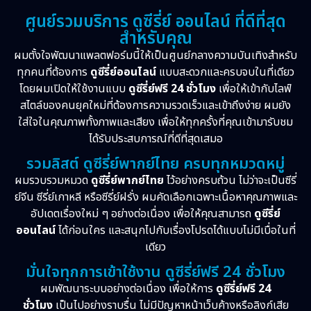
Horror สยองขวัญ
(16)
ศูนย์รวมบริการ ดูซีรี่ย์ ออนไลน์ ที่ดีที่สุด
สำหรับคุณ
Inspirational แรงบันดาลใจ
(10)
ผมตั้งใจพัฒนาแพลตฟอร์มนี้ให้เป็นศูนย์กลางความบันเทิงสำหรับ
Love
(2)
ทุกคนที่ต้องการ
ดูซีรี่ย์ออนไลน์
แบบสะดวกและครบจบในที่เดียว
โดยผมเปิดให้ใช้งานแบบ
ดูซีรี่ย์ฟรี 24 ชั่วโมง
เพื่อให้เข้ากับไลฟ์
Melodrama
(2)
สไตล์ของคนยุคใหม่ที่ต้องการความรวดเร็วและเข้าถึงง่าย ผมยัง
ใส่ใจในคุณภาพทั้งภาพและเสียง เพื่อให้ทุกครั้งที่คุณเข้ามารับชม
Mystery ลึกลับ
(55)
ได้รับประสบการณ์ที่ดีที่สุดเสมอ
รวมลิสต์ ดูซีรี่ย์พากย์ไทย ครบทุกหมวดหมู่
Period ย้อนยุค
(38)
ผมรวบรวมหมวด
ดูซีรี่ย์พากย์ไทย
ไว้อย่างครบถ้วน ไม่ว่าจะเป็นซีรี่
ย์จีน ซีรี่ย์เกาหลี หรือซีรี่ย์ฝรั่ง ผมคัดเลือกเฉพาะเนื้อหาคุณภาพและ
Political การเมือง
(21)
อัปเดตเรื่องใหม่ ๆ อย่างต่อเนื่อง เพื่อให้คุณสามารถ
ดูซีรี่ย์
Psychological จิตวิทยา
(28)
ออนไลน์
ได้ก่อนใคร และสนุกไปกับเรื่องโปรดได้แบบไม่มีเบื่อในที่
เดียว
Revenge
(10)
มั่นใจทุกการเข้าใช้งาน ดูซีรี่ย์ฟรี 24 ชั่วโมง
ผมพัฒนาระบบอย่างต่อเนื่อง เพื่อให้การ
ดูซีรี่ย์ฟรี 24
Romance โรแมนติก
(76)
ชั่วโมง
เป็นไปอย่างราบรื่น ไม่มีปัญหาหน้าเว็บค้างหรือลิงก์เสีย