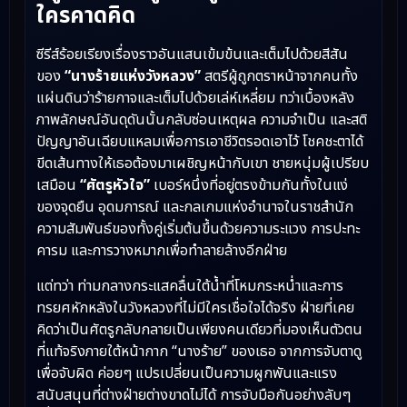
ใครคาดคิด
ซีรีส์ร้อยเรียงเรื่องราวอันแสนเข้มข้นและเต็มไปด้วยสีสัน
ของ
“นางร้ายแห่งวังหลวง”
สตรีผู้ถูกตราหน้าจากคนทั้ง
แผ่นดินว่าร้ายกาจและเต็มไปด้วยเล่ห์เหลี่ยม ทว่าเบื้องหลัง
ภาพลักษณ์อันดุดันนั้นกลับซ่อนเหตุผล ความจำเป็น และสติ
ปัญญาอันเฉียบแหลมเพื่อการเอาชีวิตรอดเอาไว้ โชคชะตาได้
ขีดเส้นทางให้เธอต้องมาเผชิญหน้ากับเขา ชายหนุ่มผู้เปรียบ
เสมือน
“ศัตรูหัวใจ”
เบอร์หนึ่งที่อยู่ตรงข้ามกันทั้งในแง่
ของจุดยืน อุดมการณ์ และกลเกมแห่งอำนาจในราชสำนัก
ความสัมพันธ์ของทั้งคู่เริ่มต้นขึ้นด้วยความระแวง การปะทะ
คารม และการวางหมากเพื่อทำลายล้างอีกฝ่าย
แต่ทว่า ท่ามกลางกระแสคลื่นใต้น้ำที่โหมกระหน่ำและการ
ทรยศหักหลังในวังหลวงที่ไม่มีใครเชื่อใจได้จริง ฝ่ายที่เคย
คิดว่าเป็นศัตรูกลับกลายเป็นเพียงคนเดียวที่มองเห็นตัวตน
ที่แท้จริงภายใต้หน้ากาก “นางร้าย” ของเธอ จากการจับตาดู
เพื่อจับผิด ค่อยๆ แปรเปลี่ยนเป็นความผูกพันและแรง
สนับสนุนที่ต่างฝ่ายต่างขาดไม่ได้ การจับมือกันอย่างลับๆ