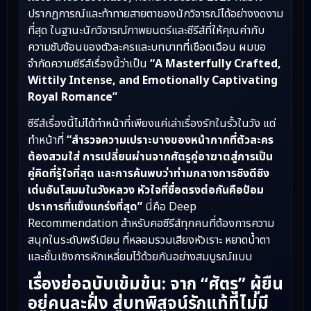
ปรากฏการณ์และท้าทายสายตาของนักวิจารณ์ได้อย่างงดงาม
ที่สุด ในฐานะนักวิจารณ์ภาพยนตร์และซีรีส์ที่ให้คุณค่ากับ
ความซับซ้อนของตัวละครและบทบาทที่เชือดเฉือน ผมขอ
จำกัดความซีรีส์เรื่องนี้ว่าเป็น
“A Masterfully Crafted,
Wittily Intense, and Emotionally Captivating
Royal Romance”
ซีรีส์เรื่องนี้ไม่ได้ทำหน้าที่เพียงแค่เล่าเรื่องรักในรั้วในวัง แต่
ทำหน้าที่
“สำรวจความเปราะบางของหน้ากากที่ตัวละคร
ต้องสวมใส่ การเปลี่ยนผ่านจากศัตรูคู่อาฆาตสู่การเป็น
คู่คิดที่รู้ใจที่สุด และการค้นพบว่าท่ามกลางการชิงดีชิง
เด่นอันโสมมในวังหลวง หัวใจที่ซื่อตรงต่อกันคือป้อม
ปราการที่แข็งแกร่งที่สุด”
นี่คือ Deep
Recommendation สำหรับคอซีรีส์ทุกคนที่ต้องการความ
สนุกในระดับพรีเมียม ที่หลอมรวมเสียงหัวเราะ หยาดน้ำตา
และชั้นเชิงการหักเหลี่ยมไว้ด้วยกันอย่างสมบูรณ์แบบ
เรื่องย่อฉบับเข้มข้น: จาก “ศัตรู” ผู้ยืน
อยู่คนละฝั่ง สู่บทพิสูจน์รักแท้ที่ไม่มี