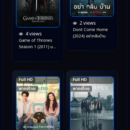
2 views
Dont Come Home
4 views
(2024) อย่ากลับบ้าน
Game of Thrones
Season 1 (2011) มหา
ศึกชิงบัลลังก์ ปี 1
Full HD
Full HD
7.4
8.5
พากย์ไทย
พากย์ไทย