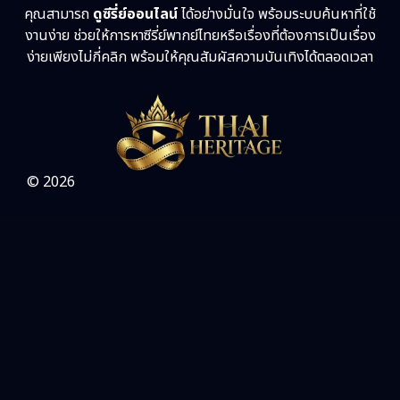
คุณสามารถ
ดูซีรี่ย์ออนไลน์
ได้อย่างมั่นใจ พร้อมระบบค้นหาที่ใช้
Sci-Fi วิทยาศาสตร์
(5)
งานง่าย ช่วยให้การหาซีรี่ย์พากย์ไทยหรือเรื่องที่ต้องการเป็นเรื่อง
ง่ายเพียงไม่กี่คลิก พร้อมให้คุณสัมผัสความบันเทิงได้ตลอดเวลา
Science
(1)
Slice of Life ชีวิตประจำวัน
(31)
Social Issues สังคม
(26)
© 2026
Spy
(3)
Supernatural เหนือธรรมชาติ
(49)
survival เอาตัวรอด
(23)
Thriller ระทึกขวัญ
(87)
Uncategorized
(1)
War สงคราม
(20)