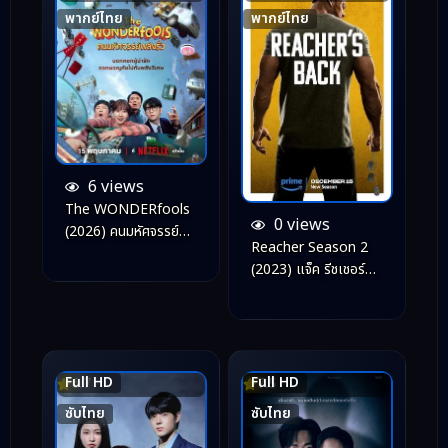
พากย์ไทย
พากย์ไทย
6 views
The WONDERfools
0 views
(2026) คนมหัศจรรย์
Reacher Season 2
พลังรั่ว
(2023) แจ็ค รีชเชอร์
ยอดคนสืบระห่ำ ซีซั่น 2
Full HD
Full HD
6.7
7.5
ซับไทย
ซับไทย