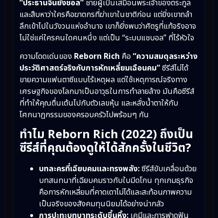
“ประธานจินยังชอล”
ชายผู้เป็นเสมือนพระเจ้าของตระกูล
และสืบหาว่าใครคือฆาตกรที่ฆ่าเขาในชาติก่อน แต่ยิ่งเขาถลำ
ลึกเข้าไปในวังวนแห่งอำนาจ เขาก็ยิ่งพบว่าศัตรูที่แท้จริงอาจ
ไม่ใช่แค่ใครคนใดคนหนึ่ง แต่เป็น “ระบบแชบอล” ที่ไร้หัวใจ
ความโดดเด่นของ
Reborn Rich
คือ
“ความสมดุลระหว่าง
ประวัติศาสตร์จริงกับการหักเหลี่ยมเฉือนคม”
ซีรีส์ไม่ได้
ขายความแฟนตาซีแบบไร้เหตุผล แต่ใช้เหตุการณ์จริงทาง
เศรษฐกิจของโลกมาเป็นอาวุธในการทำลายล้าง มันคือซีรีส์
ที่ทำให้คุณตื่นเต้นไปกับตัวเลขหุ้น และหลั่งน้ำตาให้กับ
โศกนาฏกรรมของครอบครัวไปพร้อมๆ กัน
ทำไม Reborn Rich (2022) ถึงเป็น
ซีรีส์ที่คุณต้องดูให้ได้สักครั้งในชีวิต?
บทละครที่เฉียบคมและทรงพลัง:
ซีรีส์ขับเคลื่อนด้วย
บทสนทนาที่เฉียบคมราวกับใบมีดโกน ทุกเกมธุรกิจ
คือการหักเหลี่ยมที่คาดเดาไม่ได้และสะท้อนภาพความ
เป็นจริงของสังคมทุนนิยมได้อย่างน่ากลัว
การปะทะบทบาทระดับขึ้นหิ้ง:
เคมีและการฟาดฟัน