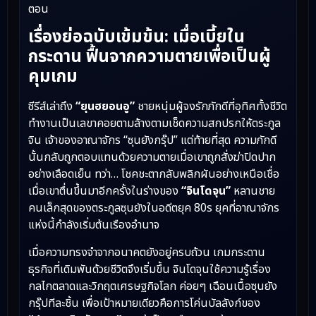
ตอน
เรื่องย่อฉบับเข้มข้น: เมื่อเบี้ยใน
กระดาน ฟื้นจากความตายเพื่อเป็นผู้
คุมเกม
ซีรีส์เล่าถึง
“ยุนฮยอนอู”
ชายหนุ่มผู้จงรักภักดีที่อุทิศทั้งชีวิต
ทำงานเป็นเลขาคอยตามล้างตามเช็ดความสกปรกให้ตระกูล
จิน เจ้าของอาณาจักร “ซุนยังกรุ๊ป” แต่ท้ายที่สุด ความภักดี
นั้นกลับถูกตอบแทนด้วยความตายเมื่อเขาถูกสั่งฆ่าปิดปาก
อย่างเลือดเย็น ทว่า… โชคชะตากลับพลิกผันอย่างเหนือเชื่อ
เมื่อเขาตื่นขึ้นมาอีกครั้งในร่างของ
“จินโดจุน”
หลานชาย
คนเล็กสุดของตระกูลซุนยังในอดีตยุค 80s ยุคที่อาณาจักร
แห่งนี้กำลังเริ่มต้นเรืองอำนาจ
เมื่อความทรงจำจากอนาคตยังอยู่ครบถ้วน เกมกระดาน
ธุรกิจที่เดิมพันด้วยชีวิตจึงเริ่มขึ้น จินโดจุนใช้ความรู้เรื่อง
กลไกตลาดและวิกฤตเศรษฐกิจโลก ค่อยๆ เฉือนเนื้อซุนยัง
กรุ๊ปทีละชิ้น เพื่อเป้าหมายเดียวคือการโค่นบัลลังก์ของ