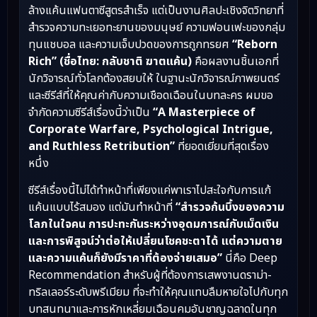
ล้างแค้นแฟนตาซีสูตรสำเร็จ แต่เป็นงานศิลปะเชิงจิตวิทยาที่
สำรวจความทะเยอทะยานของมนุษย์ ความฟอนเฟะของกลุ่ม
ทุนแชบอล และความเจ็บปวดของการถูกทรยศ
“Reborn
Rich” (ชื่อไทย: กลับชาติ ฆาตแค้น)
คือผลงานชิ้นเอกที่
นักวิจารณ์ทั่วโลกต้องสยบให้ ในฐานะนักวิจารณ์ภาพยนตร์
และซีรีส์ที่ให้คุณค่ากับความเชือดเฉือนในบทละคร ผมขอ
จำกัดความซีรีส์เรื่องนี้ว่าเป็น
“A Masterpiece of
Corporate Warfare, Psychological Intrigue,
and Ruthless Retribution”
ที่ยอดเยี่ยมที่สุดเรื่อง
หนึ่ง
ซีรีส์เรื่องนี้ไม่ได้ทำหน้าที่เพียงแค่พาเราไปสะใจกับการแก้
แค้นแบบไร้สมอง แต่มันทำหน้าที่
“สำรวจก้นบึ้งของความ
โลภในใจคน การปะทะกันระหว่างอุดมการณ์กับเม็ดเงิน
และการพิสูจน์ว่าต่อให้เปลี่ยนโชคชะตาได้ แต่ความตาย
และความแค้นก็ยังมีราคาที่ต้องจ่ายเสมอ”
นี่คือ Deep
Recommendation สำหรับผู้ที่ต้องการเสพงานดราม่า-
ทริลเลอร์ระดับพรีเมียม ที่จะทำให้คุณแทบลืมหายใจไปกับทุก
บทสนทนาและการหักเหลี่ยมเฉือนคมอันชาญฉลาดในทุก