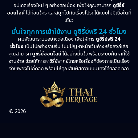
อัปเดตเรื่องใหม่ ๆ อย่างต่อเนื่อง เพื่อให้คุณสามารถ
ดูซีรี่ย์
Psychological จิตวิทยา
(29)
ออนไลน์
ได้ก่อนใคร และสนุกไปกับเรื่องโปรดได้แบบไม่มีเบื่อในที่
เดียว
Revenge
(10)
มั่นใจทุกการเข้าใช้งาน ดูซีรี่ย์ฟรี 24 ชั่วโมง
ผมพัฒนาระบบอย่างต่อเนื่อง เพื่อให้การ
ดูซีรี่ย์ฟรี 24
Romance โรแมนติก
(76)
ชั่วโมง
เป็นไปอย่างราบรื่น ไม่มีปัญหาหน้าเว็บค้างหรือลิงก์เสีย
คุณสามารถ
ดูซีรี่ย์ออนไลน์
ได้อย่างมั่นใจ พร้อมระบบค้นหาที่ใช้
Sci-Fi วิทยาศาสตร์
(5)
งานง่าย ช่วยให้การหาซีรี่ย์พากย์ไทยหรือเรื่องที่ต้องการเป็นเรื่อง
ง่ายเพียงไม่กี่คลิก พร้อมให้คุณสัมผัสความบันเทิงได้ตลอดเวลา
Science
(1)
Slice of Life ชีวิตประจำวัน
(31)
Social Issues สังคม
(26)
© 2026
Spy
(3)
Supernatural เหนือธรรมชาติ
(49)