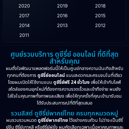
2020
2019
2018
Fantasy จินตนาการ
(52)
2017
2016
2015
Healing
(1)
2014
2013
2012
History ประวัติศาสตร์
(9)
2011
Horror สยองขวัญ
(16)
ศูนย์รวมบริการ ดูซีรี่ย์ ออนไลน์ ที่ดีที่สุด
สำหรับคุณ
Inspirational แรงบันดาลใจ
(10)
ผมตั้งใจพัฒนาแพลตฟอร์มนี้ให้เป็นศูนย์กลางความบันเทิงสำหรับ
Love
(2)
ทุกคนที่ต้องการ
ดูซีรี่ย์ออนไลน์
แบบสะดวกและครบจบในที่เดียว
โดยผมเปิดให้ใช้งานแบบ
ดูซีรี่ย์ฟรี 24 ชั่วโมง
เพื่อให้เข้ากับไลฟ์
Melodrama
(2)
สไตล์ของคนยุคใหม่ที่ต้องการความรวดเร็วและเข้าถึงง่าย ผมยัง
ใส่ใจในคุณภาพทั้งภาพและเสียง เพื่อให้ทุกครั้งที่คุณเข้ามารับชม
Mystery ลึกลับ
(57)
ได้รับประสบการณ์ที่ดีที่สุดเสมอ
รวมลิสต์ ดูซีรี่ย์พากย์ไทย ครบทุกหมวดหมู่
Period ย้อนยุค
(39)
ผมรวบรวมหมวด
ดูซีรี่ย์พากย์ไทย
ไว้อย่างครบถ้วน ไม่ว่าจะเป็นซีรี่
ย์จีน ซีรี่ย์เกาหลี หรือซีรี่ย์ฝรั่ง ผมคัดเลือกเฉพาะเนื้อหาคุณภาพและ
Political การเมือง
(21)