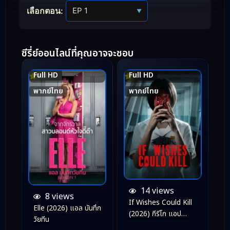
เลือกตอน:
▼
ซีรี่ย์ออนไลน์ที่คุณอาจจะชอบ
Full HD
Full HD
6.9
7.1
พากย์ไทย
พากย์ไทย
14 views
8 views
If Wishes Could Kill
Elle (2026) แอล บันทึก
(2026) กีรีโก แอป
วัยทีน
หลอน พรสั่งตาย