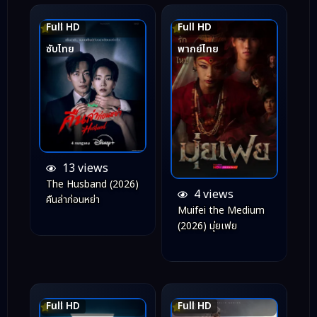
Full HD
Full HD
7.5
ซับไทย
พากย์ไทย
13 views
The Husband (2026)
4 views
คืนล่าก่อนหย่า
Muifei the Medium
(2026) มุ่ยเฟย
Full HD
Full HD
6.5
7.8