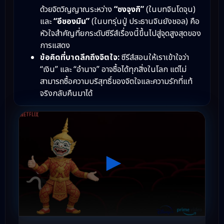
ด้วยจิตวิญญาณระหว่าง
“ซงจุงกิ”
(ในบทจินโดจุน)
และ
“อีซองมิน”
(ในบทรุ่นปู่ ประธานจินยังชอล) คือ
หัวใจสำคัญที่ยกระดับซีรีส์เรื่องนี้ขึ้นไปสู่จุดสูงสุดของ
การแสดง
ข้อคิดที่บาดลึกถึงจิตใจ:
ซีรีส์สอนให้เราเข้าใจว่า
“เงิน” และ “อำนาจ” อาจซื้อได้ทุกสิ่งในโลก แต่ไม่
สามารถซื้อความบริสุทธิ์ของจิตใจและความรักที่แท้
จริงกลับคืนมาได้