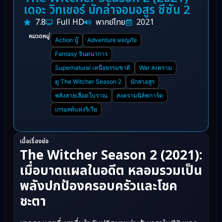
เดอะ วิทเชอร์ นักล่าจอมอสูร ซีซัน 2
7.8
Full HD
พากย์ไทย
2021
หมวดหมู่
Action บู๊
Adventure ผจญภัย
Fantasy จินตนาการ
Supernatural เหนือธรรมชาติ
War สงคราม
ดู The Witcher Season 2
นักล่าอสูร
พลังสายเลือดโบราณ
สงครามนิล์ฟการ์ด
เกรอลท์แห่งริเวีย
เนื้อเรื่องย่อ
The Witcher Season 2 (2021):
เมื่อบาดแผลในอดีต หลอมรวมเป็น
พลังปกป้องครอบครัวและโชค
ชะตา