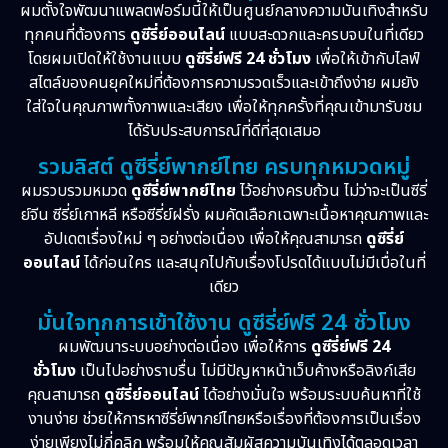
ผมตั้งใจพัฒนาแพลตฟอร์มนี้ให้เป็นศูนย์กลางความบันเทิงสำหรับ
Love
(2)
ทุกคนที่ต้องการ
ดูซีรี่ย์ออนไลน์
แบบสะดวกและครบจบในที่เดียว
โดยผมเปิดให้ใช้งานแบบ
ดูซีรี่ย์ฟรี 24 ชั่วโมง
เพื่อให้เข้ากับไลฟ์
Melodrama
(2)
สไตล์ของคนยุคใหม่ที่ต้องการความรวดเร็วและเข้าถึงง่าย ผมยัง
ใส่ใจในคุณภาพทั้งภาพและเสียง เพื่อให้ทุกครั้งที่คุณเข้ามารับชม
Mystery ลึกลับ
(57)
ได้รับประสบการณ์ที่ดีที่สุดเสมอ
รวมลิสต์ ดูซีรี่ย์พากย์ไทย ครบทุกหมวดหมู่
Period ย้อนยุค
(39)
ผมรวบรวมหมวด
ดูซีรี่ย์พากย์ไทย
ไว้อย่างครบถ้วน ไม่ว่าจะเป็นซีรี่
ย์จีน ซีรี่ย์เกาหลี หรือซีรี่ย์ฝรั่ง ผมคัดเลือกเฉพาะเนื้อหาคุณภาพและ
Political การเมือง
(21)
อัปเดตเรื่องใหม่ ๆ อย่างต่อเนื่อง เพื่อให้คุณสามารถ
ดูซีรี่ย์
Psychological จิตวิทยา
(29)
ออนไลน์
ได้ก่อนใคร และสนุกไปกับเรื่องโปรดได้แบบไม่มีเบื่อในที่
เดียว
Revenge
(10)
มั่นใจทุกการเข้าใช้งาน ดูซีรี่ย์ฟรี 24 ชั่วโมง
ผมพัฒนาระบบอย่างต่อเนื่อง เพื่อให้การ
ดูซีรี่ย์ฟรี 24
Romance โรแมนติก
(76)
ชั่วโมง
เป็นไปอย่างราบรื่น ไม่มีปัญหาหน้าเว็บค้างหรือลิงก์เสีย
คุณสามารถ
ดูซีรี่ย์ออนไลน์
ได้อย่างมั่นใจ พร้อมระบบค้นหาที่ใช้
Sci-Fi วิทยาศาสตร์
(6)
งานง่าย ช่วยให้การหาซีรี่ย์พากย์ไทยหรือเรื่องที่ต้องการเป็นเรื่อง
ง่ายเพียงไม่กี่คลิก พร้อมให้คุณสัมผัสความบันเทิงได้ตลอดเวลา
Science
(1)