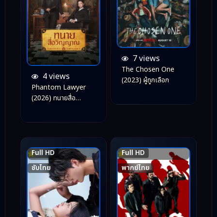
7 views
The Chosen One
4 views
(2023) ผู้ถูกเลือก
Phantom Lawyer
(2026) ทนายสื่อ
วิญญาณ
Full HD
Full HD
7.7
8.5
ซับไทย
พากย์ไทย