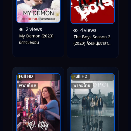
2 views
4 views
My Demon (2023)
The Boys Season 2
ปีศาจของฉัน
(2020) ก๊วนหนุ่มซ่าล่าซู
เปอร์ฮีโร่ ซีซั่น 2
Full HD
Full HD
6.6
8.5
พากย์ไทย
พากย์ไทย