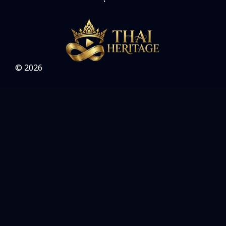
Slice of Life ชีวิตประจำวัน
(31)
Social Issues สังคม
(26)
© 2026
Spy
(3)
Supernatural เหนือธรรมชาติ
(49)
survival เอาตัวรอด
(24)
Thriller ระทึกขวัญ
(93)
Uncategorized
(2)
War สงคราม
(20)
ซีรี่ย์จีนซับไทย
(3)