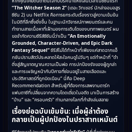
หากคุณเคยตื่นตาตื่นใจกับปริศนาแห่งเส้นเวลาในซีซันแรก
“The Witcher Season 2”
(เดอะ วิทเชอร์ นักล่าจอมอสูร
ซีซัน 2) บน Netflix คือการยกระดับเรื่องราวสู่ความเข้มข้น
ในมิติที่ลึกซึ้งยิ่งขึ้น ในฐานะนักวิจารณ์ภาพยนตร์และคน
ทำงานสายเนื้อหาที่เฝ้ามองการเติบโตของบทภาพยนตร์ ผม
ขอจำกัดความซีรีส์ซีซันนี้ว่าเป็น
“An Emotionally
Grounded, Character-Driven, and Epic Dark
Fantasy Sequel”
ซีรีส์ไม่ได้ทำหน้าที่เพียงแค่สาดฉากแอ็
กชันปราบสัตว์ประหลาดให้สะใจคนดูไปวันๆ แต่ทำหน้าที่ “ดำ
ดิ่งสู่สัญชาตญาณความเป็นพ่อ การปกป้องรังของผู้ถูกล่า
และการเผชิญหน้ากับปีศาจที่ซ่อนอยู่ในสายเลือดและ
ประวัติศาสตร์ที่ถูกบิดเบือน” นี่คือ Deep
Recommendation สำหรับผู้ที่ต้องการเสพงานดาร์ก
แฟนตาซีที่เปลี่ยนจากความโดดเดี่ยวในอดีต มาเป็นการสร้าง
“บ้าน” และ “ครอบครัว” ท่ามกลางโลกที่กำลังล่มสลาย
เรื่องย่อฉบับเข้มข้น: เมื่อผู้ล่าต้อง
กลายเป็นผู้ปกป้องในปราสาทเหมันต์