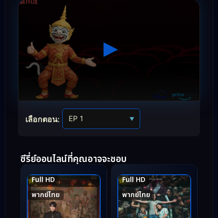
เลือกตอน:
▼
ซีรี่ย์ออนไลน์ที่คุณอาจจะชอบ
Full HD
Full HD
7.7
5.7
พากย์ไทย
พากย์ไทย