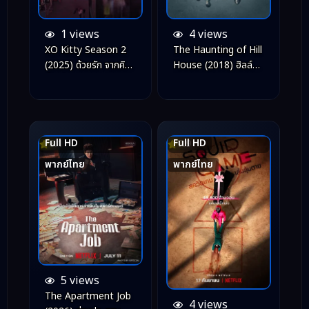
1 views
4 views
XO Kitty Season 2
The Haunting of Hill
(2025) ด้วยรัก จากคิต
House (2018) ฮิลล์
ตี้ ซีซั่น 2
เฮาส์ บ้านกระตุก
วิญญาณ
Full HD
Full HD
8.1
7.9
พากย์ไทย
พากย์ไทย
5 views
The Apartment Job
4 views