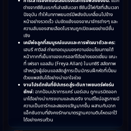
การเล่าเรื่องที่เป็นเส้นตรงและทรงพลังยิ่งขึ้น:
แตก
ต่างจากซีซันแรกที่เล่าสลับเวลา ซีซันนี้โฟกัสที่เส้นเวลา
ปัจจุบัน ทำให้บทภาพยนตร์มีพลังขับเคลื่อนไปข้าง
หน้าอย่างรวดเร็ว ปมขัดแย้งของอาณาจักรต่างๆ และ
ความลับของสายเลือดโบราณถูกเปิดเผยอย่างมีชั้น
เชิง
เคมีพ่อลูกที่สมบูรณ์แบบและการพัฒนาตัวละคร:
เฮนรี คาวิลล์ ถ่ายทอดมุมมองความอ่อนโยนภายใต้
หน้ากากที่เย็นชาของเกรอลท์ได้อย่างยอดเยี่ยม ขณะ
ที่ เฟรยา แอลลัน (Freya Allan) ในบทซิริ สลัดภาพ
เจ้าหญิงผู้อ่อนแอสลัดสู่การเป็นนักรบฝึกหัดที่เปี่ยม
ด้วยแพสชันได้อย่างน่าเอาใจช่วย
งานโปรดักชันที่อัปเกรดสู่ระดับภาพยนตร์ฟอร์ม
ยักษ์:
ฉากป้อมปราการแคร์ มอร์เฮน ถูกเนรมิตออก
มาได้อย่างน่าเกรงขามและสมจริง งานดีไซน์อสูรกายมี
ความเป็นดาร์กและสยองขวัญมากขึ้น ผสานกับฉาก
แอ็กชันดาบที่ยังคงรักษามาตรฐานความดิบโหดเอาไว้
ได้อย่างครบถ้วน