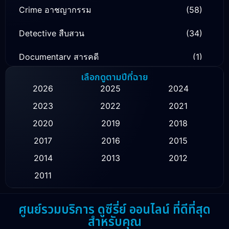
Crime อาชญากรรม
(58)
Detective สืบสวน
(34)
Documentary สารคดี
(1)
เลือกดูตามปีที่ฉาย
Drama ดราม่า
(138)
2026
2025
2024
Family ครอบครัว
(16)
2023
2022
2021
2020
2019
2018
Fantasy จินตนาการ
(55)
2017
2016
2015
Healing
(1)
2014
2013
2012
History ประวัติศาสตร์
(9)
2011
Horror สยองขวัญ
(16)
ศูนย์รวมบริการ ดูซีรี่ย์ ออนไลน์ ที่ดีที่สุด
สำหรับคุณ
Inspirational แรงบันดาลใจ
(10)