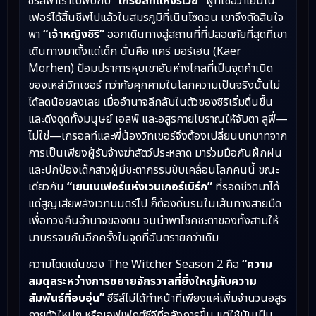
ซีรีส์พาเราไปพบกับ
“เกรอลท์แห่งริเวีย”
ผู้ที่เชื่อว่าเยนเน
เฟอร์ได้สิ้นชีพไปแล้วในสมรภูมิที่เนินโซดอน เขาจึงตัดสินใจ
พา
“เจ้าหญิงซิริ”
ออกเดินทางสู่สถานที่ที่ปลอดภัยที่สุดที่เขา
เดินทางมาตั้งแต่เด็ก นั่นคือ แคร์ มอร์เฮน (Kaer
Morhen) ป้อมปราการหุบเขาอันห่างไกลที่เป็นจุดกำเนิด
ของเหล่าวิทเชอร์ ทว่าภัยคุกคามในโลกความเป็นจริงนั้นไม่
ได้ลดน้อยลงเลย เมื่ออำนาจลึกลับในตัวของซิริเริ่มตื่นขึ้น
และดึงดูดทั้งมนุษย์ เอลฟ์ และอสูรกายโบราณให้จับตา ลูฟี่—
ไม่ใช่—เกรอลท์และพี่น้องวิทเชอร์จึงต้องเปลี่ยนบทบาทจาก
การเป็นเพียงผู้รับจ้างฆ่าสัตว์ประหลาด มาร่วมมือกันฝึกฝน
และปกป้องเด็กสาวผู้มีชะตากรรมขับเคลื่อนโลกคนนี้ ขณะ
เดียวกัน
“เยนเนเฟอร์แห่งเวนเกอร์เบิร์ก”
ที่รอดชีวิตมาได้
แต่สูญเสียพลังเวทมนตร์ไป ก็ต้องดิ้นรนในเส้นทางสายมืด
เพื่อทวงคืนอำนาจของตน จนนำพาโชคชะตาของทั้งสามให้
มาบรรจบกันอีกครั้งในจุดที่อันตรายกว่าเดิม
ความโดดเด่นของ The Witcher Season 2 คือ
“ความ
สมดุลระหว่างการขยายจักรวาลที่ยิ่งใหญ่กับความ
สัมพันธ์ที่อบอุ่น”
ซีรีส์ไม่ได้ทำหน้าที่เพียงแค่เพิ่มจำนวนอสูร
กายตัวใหม่ๆ หรือเอฟเฟกต์ซีจีที่อลังการขึ้น แต่ใช้มันเป็น