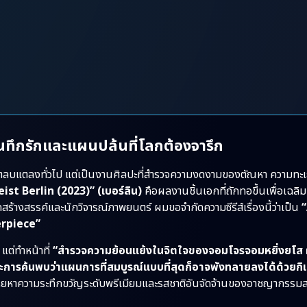
นทึกรักและแผนปล้นที่โลกต้องจารึก
กรรมตลบแตลงทั่วไป แต่เป็นงานศิลปะที่สำรวจความงดงามของตัณหา ความท
st Berlin (2023)” (เบอร์ลิน)
คือผลงานชิ้นเอกที่ถักทอขึ้นเพื่อเฉลิ
สร้างสรรค์และนักวิจารณ์ภาพยนตร์ ผมขอจำกัดความซีรีส์เรื่องนี้ว่าเป็น
erpiece”
 แต่ทำหน้าที่
“สำรวจความย้อนแย้งในจิตใจของจอมโจรจอมหยิ่งยโส ผู้เช
 และการค้นพบว่าแผนการที่สมบูรณ์แบบที่สุดก็อาจพังทลายลงได้ด้วยก
ยหาความระทึกขวัญระดับพรีเมียมและรสชาติอันจัดจ้านของอาชญากรร