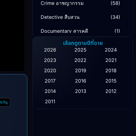
Crime อาชญากรรม
(58)
Detective สืบสวน
(34)
Documentary สารคดี
(1)
เลือกดูตามปีที่ฉาย
Drama ดราม่า
(134)
2026
2025
2024
Family ครอบครัว
(16)
2023
2022
2021
2020
2019
2018
Fantasy จินตนาการ
(52)
2017
2016
2015
Healing
(1)
2014
2013
2012
History ประวัติศาสตร์
(9)
2011
กขวัญ
Horror สยองขวัญ
(16)
Inspirational แรงบันดาลใจ
(10)