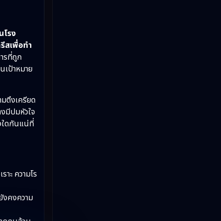
Slice of Life ชีวิตประจำวัน
(31)
้นโรง
Social Issues สังคม
(26)
ีสเพื่อทำ
ที่ถูก
Spy
(3)
็นเป้าหมาย
Supernatural เหนือธรรมชาติ
(49)
วามตึงเครียด
survival เอาตัวรอด
(23)
างมีปมหัวใจ
งใดกันแน่ที่
Thriller ระทึกขวัญ
(90)
Uncategorized
(2)
เราะ ความโร
War สงคราม
(20)
่ยังคงความ
ซีรี่ย์จีนซับไทย
(3)