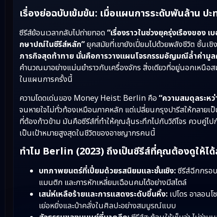
เรื่องย่อฉบับเข้มข้น: เมื่อแผนการระดับพันล้าน ปะ
ซีรีส์ย้อนเวลากลับไปถ่ายทอด
“เรื่องราวในช่วงยุครุ่งเรืองของ 
กษาปณ์ในซีรีส์หลัก”
ยุคสมัยที่เขายังเปี่ยมไปด้วยพลังชีวิต ชั้นเช
ภารกิจสุดท้าทาย นั่นคือการวางแผนโจรกรรมอัญมณีล้ำค่ามูลค่
คำนวณมาอย่างแม่นยำราวกับเครื่องจักร สิ่งเดียวที่อยู่นอกเหนือ
ในแผนการครั้งนี้
ความโดดเด่นของ Money Heist: Berlin คือ
“ความสมดุลระหว
จนหายใจไม่ทั่วท้องเหมือนภาคหลัก แต่เปลี่ยนกรุงปารีสให้กลายเป็น
ที่ต้องก้าวข้าม มันคือซีรีส์ที่ทำให้คุณลุ้นระทึกไปกับวิถีโจร ควบคู่
เป็นเป้าหมายสูงสุดในชีวิตของอาชญากรคนนี้
ทำไม Berlin (2023) ถึงเป็นซีรีส์ที่คุณต้องดูให้ได้
บทภาพยนตร์ที่เปี่ยมด้วยรสนิยมและชั้นเชิง:
ซีรีส์ฉีกกร
แมนติก และการหักเหลี่ยมเฉือนคมได้อย่างมีสไตล์
เสน่ห์เหลือร้ายและการแสดงระดับขึ้นหิ้ง:
เปโดร อาลอนโซ ม
เย่อหยิ่งและบ้าคลั่งในศิลปะอย่างสมบูรณ์แบบ