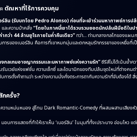
ทะ ตัณหาที่ไร้การควบคุม
เบอร์ลิน (รับบทโดย Pedro Alonso) ก่อนที่จะเข้าร่วมมหากาพย์การปล
ิง และความบ้าคลั่ง
“โดยในภาคนี้เขาได้รวบรวมยอดนักปล้นฝีมือดีในปาร
ากว่า 44 ล้านยูโรภายในค่ำคืนเดียว”
ทว่า… ท่ามกลางกลไกของแผนการ
สมการของเบอร์ลิน คือการที่เขาหมกมุ่นและตกหลุมรักภรรยาของเหยื่อที่เป
่างกลเกมอาชญากรรมและมหากาพย์แห่งความรัก”
ซีรีส์ไม่ได้เน้นย้ำค
รันเวย์แห่งแฟชั่น ความเซ็กซี่ และไดนามิกของทีมปล้นชุดใหม่ที่ต่างคนต่
ไปกับการตั้งคำถามว่า ระหว่างความมั่งคั่งตระการตากับความรักที่จับต้องได้ สิ่
สักครั้ง?
อบความหม่นหมอง สู่โทน Dark Romantic-Comedy ที่ผสมผสานเสียงหัว
อบการแสดงที่ทำให้เราเห็น ‘เบอร์ลิน’ ในมุมที่ทั้งเปราะบาง อ่อนไหว แต