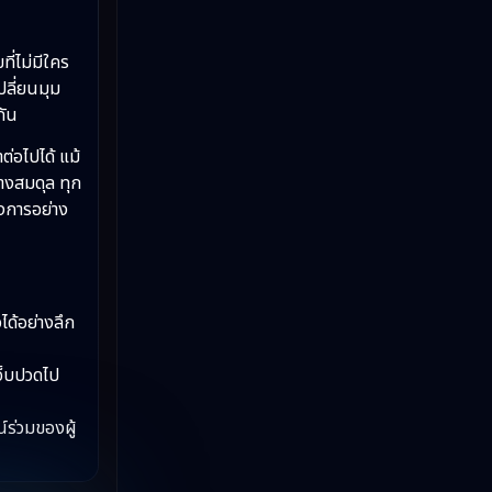
Slice of Life ชีวิตประจำวัน
(31)
ี่ไม่มีใคร
ปลี่ยนมุม
Social Issues สังคม
(26)
ะกัน
Spy
(3)
ต่อไปได้ แม้
่างสมดุล ทุก
Supernatural เหนือธรรมชาติ
(49)
องการอย่าง
survival เอาตัวรอด
(23)
Thriller ระทึกขวัญ
(90)
ด้อย่างลึก
Uncategorized
(2)
จ็บปวดไป
War สงคราม
(20)
ร่วมของผู้
ซีรี่ย์จีนซับไทย
(3)