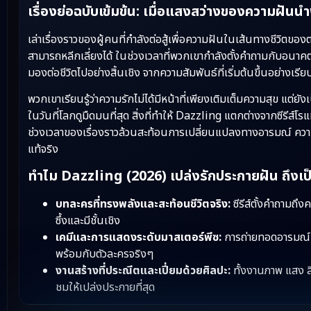
เรื่องย่อฉบับเข้มข้น: เมื่อแสงสว่างของความฝั
เล่าเรื่องราวของผู้คนที่กำลังต่อสู้เพื่อความฝันในเส้นทางชีวิตข
สามารถหลีกเลี่ยงได้ ในช่วงเวลาที่พวกเขากำลังตั้งคำถามกับอนา
มองต่อชีวิตไปอย่างสิ้นเชิง จากความสัมพันธ์ที่เริ่มต้นขึ้นอย่า
พวกเขาเรียนรู้ว่าความรักไม่ได้มีหน้าที่เพียงเติมเต็มความสุข แต่ย
ในวันที่โลกดูมืดมนที่สุด สิ่งที่ทำให้ Dazzling แตกต่างจากซีรี
ช่วงเวลาของเรื่องราวล้วนสะท้อนการเปลี่ยนแปลงทางอารมณ์ ความหวั
แท้จริง
ทำไม Dazzling (2026) เปล่งรักประกายฝัน ถึงเป็นซีร
บทละครที่ทรงพลังและสะท้อนชีวิตจริง:
ซีรีส์ตั้งคำถามถ
ซึ้งและมีชั้นเชิง
เคมีและการแสดงระดับมาสเตอร์พีซ:
การถ่ายทอดอารมณ์ของ
พร้อมกับตัวละครจริงๆ
งานสร้างที่ประณีตและเปี่ยมด้วยศิลปะ:
ทั้งงานภาพ แสง ส
ชมให้เปล่งประกายที่สุด