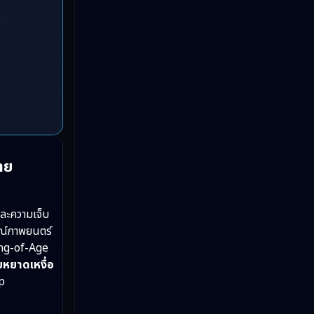
Love
(2)
Melodrama
(2)
Mystery ลึกลับ
(57)
Period ย้อนยุค
(39)
Political การเมือง
(21)
าย
Psychological จิตวิทยา
(29)
Revenge
(10)
และความเจ็บ
รณ์ภาพยนตร์
Romance โรแมนติก
(76)
ing-of-Age
หยาดเหงื่อ
Sci-Fi วิทยาศาสตร์
(5)
p
Science
(1)