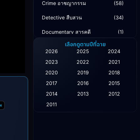
Crime อาชญากรรม
(58)
Detective สืบสวน
(34)
Documentary สารคดี
(1)
เลือกดูตามปีที่ฉาย
Drama ดราม่า
(134)
2026
2025
2024
Family ครอบครัว
(16)
2023
2022
2021
2020
2019
2018
Fantasy จินตนาการ
(52)
2017
2016
2015
Healing
(1)
2014
2013
2012
History ประวัติศาสตร์
(9)
2011
พ
Horror สยองขวัญ
(16)
Inspirational แรงบันดาลใจ
(10)