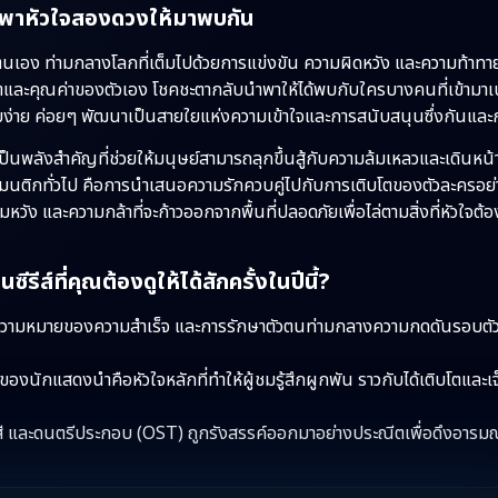
นนำพาหัวใจสองดวงให้มาพบกัน
องตนเอง ท่ามกลางโลกที่เต็มไปด้วยการแข่งขัน ความผิดหวัง และความท้าทายท
คตและคุณค่าของตัวเอง โชคชะตากลับนำพาให้ได้พบกับใครบางคนที่เข้ามาเ
งเรียบง่าย ค่อยๆ พัฒนาเป็นสายใยแห่งความเข้าใจและการสนับสนุนซึ่งกันแล
ังเป็นพลังสำคัญที่ช่วยให้มนุษย์สามารถลุกขึ้นสู้กับความล้มเหลวและเดินหน้า
ส์โรแมนติกทั่วไป คือการนำเสนอความรักควบคู่ไปกับการเติบโตของตัวละครอย
ง และความกล้าที่จะก้าวออกจากพื้นที่ปลอดภัยเพื่อไล่ตามสิ่งที่หัวใจต้
ีส์ที่คุณต้องดูให้ได้สักครั้งในปีนี้?
ึงความหมายของความสำเร็จ และการรักษาตัวตนท่ามกลางความกดดันรอบตัวไ
นักแสดงนำคือหัวใจหลักที่ทำให้ผู้ชมรู้สึกผูกพัน ราวกับได้เติบโตและเ
ี และดนตรีประกอบ (OST) ถูกรังสรรค์ออกมาอย่างประณีตเพื่อดึงอารมณ์