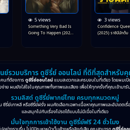
5 views
3 views
Something Very Bad Is
Confidence Que
Going To Happen (2026)
(2025) ราชินีนักต้ม
อย่าหวังว่าเรื่องนี้จะจบสวย
ูนย์รวมบริการ ดูซีรี่ย์ ออนไลน์ ที่ดีที่สุดสำหรับค
กคนที่ต้องการ
ดูซีรี่ย์ออนไลน์
แบบสะดวกและครบจบในที่เดียว โดยผมเปิ
งง่าย ผมยังใส่ใจในคุณภาพทั้งภาพและเสียง เพื่อให้ทุกครั้งที่คุณเข้ามารั
รวมลิสต์ ดูซีรี่ย์พากย์ไทย ครบทุกหมวดหมู่
จีน ซีรี่ย์เกาหลี หรือซีรี่ย์ฝรั่ง ผมคัดเลือกเฉพาะเนื้อหาคุณภาพและอัปเดตเร
และสนุกไปกับเรื่องโปรดได้แบบไม่มีเบื่อในที่เดียว
มั่นใจทุกการเข้าใช้งาน ดูซีรี่ย์ฟรี 24 ชั่วโมง
ปอย่างราบรื่น ไม่มีปัญหาหน้าเว็บค้างหรือลิงก์เสีย คุณสามารถ
ดูซีรี่ย์อ